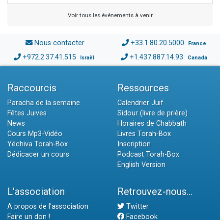
Voir tous les événements à venir
Nous contacter
+33.1.80.20.5000
France
+972.2.37.41.515
+1.437.887.14.93
Israël
Canada
Raccourcis
Ressources
Paracha de la semaine
Calendrier Juif
Fêtes Juives
Sidour (livre de prière)
News
Horaires de Chabbath
Cours Mp3-Vidéo
Livres Torah-Box
Yéchiva Torah-Box
Inscription
Dédicacer un cours
Podcast Torah-Box
English Version
L'association
Retrouvez-nous...
A propos de l'association
Twitter
Faire un don !
Facebook