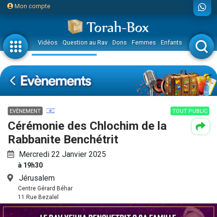
Mon compte
Vidéos
Question au Rav
Dons
Femmes
Enfants
Etude sur 
EVÈNEMENT
TOUT PUBLIC
Cérémonie des Chlochim de la
Rabbanite Benchétrit
Mercredi 22 Janvier 2025
à 19h30
Jérusalem
Centre Gérard Béhar
11 Rue Bezalel