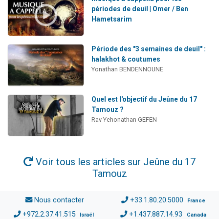
périodes de deuil | Omer / Ben
Hametsarim
Période des "3 semaines de deuil" :
halakhot & coutumes
Yonathan BENDENNOUNE
Quel est l'objectif du Jeûne du 17
Tamouz ?
Rav Yehonathan GEFEN
Voir tous les articles sur Jeûne du 17
Tamouz
Nous contacter
+33.1.80.20.5000
France
+972.2.37.41.515
+1.437.887.14.93
Israël
Canada