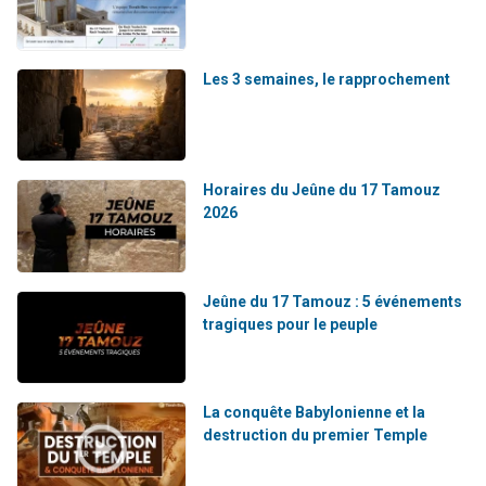
17 personnes viennent de demander une bénédiction
4 personnes viennent de nous rejoindre sur WhatsApp
Les 3 semaines, le rapprochement
Il reste 49 places pour étudier en groupe sur Zoom
Eva vient de donner son Maasser
Eli vient de donner son Maasser
Horaires du Jeûne du 17 Tamouz
2026
Jeûne du 17 Tamouz : 5 événements
tragiques pour le peuple
La conquête Babylonienne et la
destruction du premier Temple