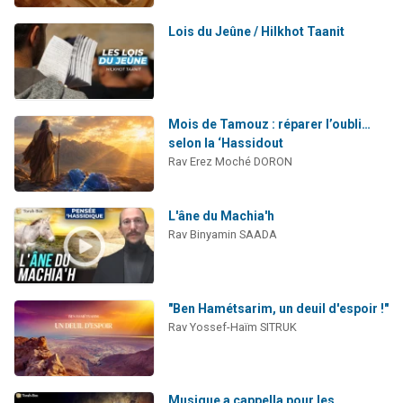
Lois du Jeûne / Hilkhot Taanit
Mois de Tamouz : réparer l’oubli…
selon la ‘Hassidout
Rav Erez Moché DORON
L'âne du Machia'h
Rav Binyamin SAADA
"Ben Hamétsarim, un deuil d'espoir !"
Rav Yossef-Haïm SITRUK
Musique a cappella pour les