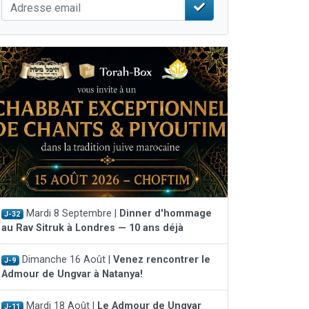
Mardi 8 Septembre |
Dinner d'hommage
J-32
au Rav Sitruk à Londres — 10 ans déjà
Dimanche 16 Août |
Venez rencontrer le
J-9
Admour de Ungvar à Natanya!
Mardi 18 Août |
Le Admour de Ungvar
J-11