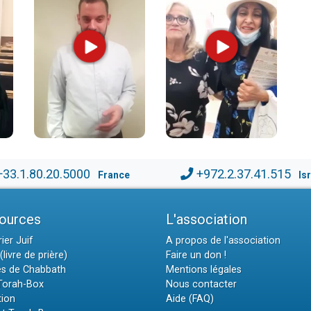
+33.1.80.20.5000
+972.2.37.41.515
France
Is
ources
L'association
ier Juif
A propos de l'association
(livre de prière)
Faire un don !
es de Chabbath
Mentions légales
 Torah-Box
Nous contacter
tion
Aide (FAQ)