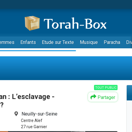
emmes
Enfants
Etude sur Texte
Musique
Paracha
Di
TOUT PUBLIC
n : L’esclavage -
Partager
 ?
Neuilly-sur-Seine
Centre Alef
27 rue Garnier