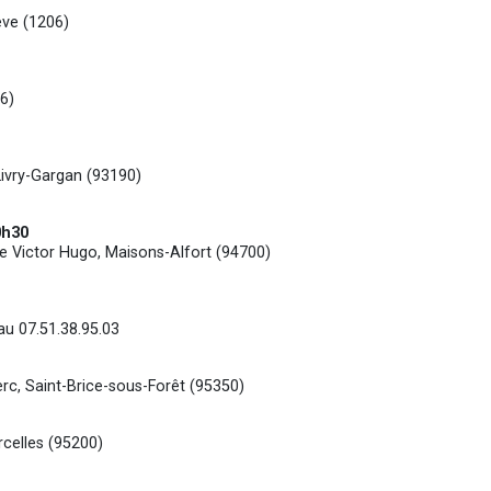
ève (1206)
6)
Livry-Gargan (93190)
0h30
rue Victor Hugo, Maisons-Alfort (94700)
au 07.51.38.95.03
erc, Saint-Brice-sous-Forêt (95350)
rcelles (95200)