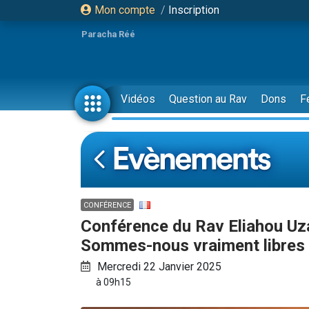
Mon compte
/
Inscription
Paracha Réé
Vidéos
Question au Rav
Dons
F
CONFÉRENCE
Conférence du Rav Eliahou Uza
Sommes-nous vraiment libres
Mercredi 22 Janvier 2025
à 09h15