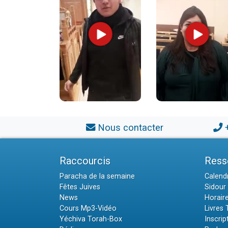
Nous contacter
Raccourcis
Ress
Paracha de la semaine
Calendr
Fêtes Juives
Sidour 
News
Horair
Cours Mp3-Vidéo
Livres
Yéchiva Torah-Box
Inscrip