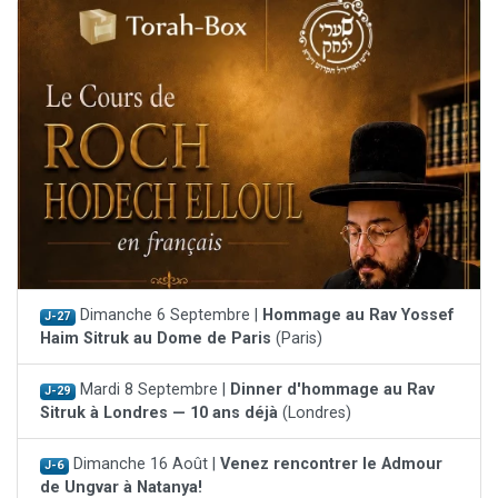
Dimanche 6 Septembre |
Hommage au Rav Yossef
J-27
Haim Sitruk au Dome de Paris
(Paris)
Mardi 8 Septembre |
Dinner d'hommage au Rav
J-29
Sitruk à Londres — 10 ans déjà
(Londres)
Dimanche 16 Août |
Venez rencontrer le Admour
J-6
de Ungvar à Natanya!