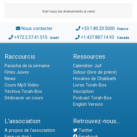
Voir tous les événements à venir
Nous contacter
+33.1.80.20.5000
France
+972.2.37.41.515
+1.437.887.14.93
Israël
Canada
Raccourcis
Ressources
Paracha de la semaine
Calendrier Juif
Fêtes Juives
Sidour (livre de prière)
News
Horaires de Chabbath
Cours Mp3-Vidéo
Livres Torah-Box
Yéchiva Torah-Box
Inscription
Dédicacer un cours
Podcast Torah-Box
English Version
L'association
Retrouvez-nous...
A propos de l'association
Twitter
Faire un don !
Facebook