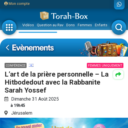
Mon compte
Vidéos
Question au Rav
Dons
Femmes
Enfants
Etude sur 
CONFÉRENCE
FEMMES UNIQUEMENT
L’art de la prière personnelle – La
Hitbodedout avec la Rabbanite
Sarah Yossef
Dimanche 31 Août 2025
à 19h45
Jérusalem