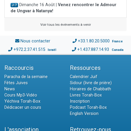
Dimanche 16 Août |
Venez rencontrer le Admour
J-7
de Ungvar à Natanya!
Voir tous les événements à venir
Nous contacter
+33.1.80.20.5000
France
+972.2.37.41.515
+1.437.887.14.93
Israël
Canada
Raccourcis
Ressources
Paracha de la semaine
Calendrier Juif
Fêtes Juives
Sidour (livre de prière)
News
Horaires de Chabbath
Cours Mp3-Vidéo
Livres Torah-Box
Yéchiva Torah-Box
Inscription
Dédicacer un cours
Podcast Torah-Box
English Version
L'association
Retrouvez-nous...