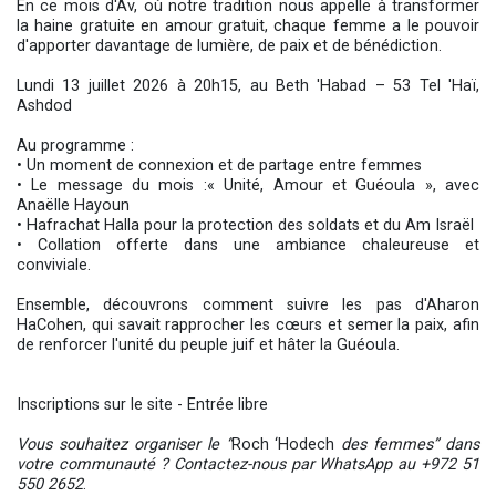
En ce mois d'Av, où notre tradition nous appelle à transformer
la haine gratuite en amour gratuit, chaque femme a le pouvoir
d'apporter davantage de lumière, de paix et de bénédiction.
Lundi 13 juillet 2026 à 20h15, au Beth 'Habad – 53 Tel 'Haï,
Ashdod
Au programme :
• Un moment de connexion et de partage entre femmes
• Le message du mois :« Unité, Amour et Guéoula », avec
Anaëlle Hayoun
• Hafrachat Halla pour la protection des soldats et du Am Israël
• Collation offerte dans une ambiance chaleureuse et
conviviale.
Ensemble, découvrons comment suivre les pas d'Aharon
HaCohen, qui savait rapprocher les cœurs et semer la paix, afin
de renforcer l'unité du peuple juif et hâter la Guéoula.
Inscriptions sur le site - Entrée libre
Vous souhaitez organiser le “
Roch ‘Hodech
des femmes” dans
votre communauté ? Contactez-nous par WhatsApp au
+972 51
550 2652
.