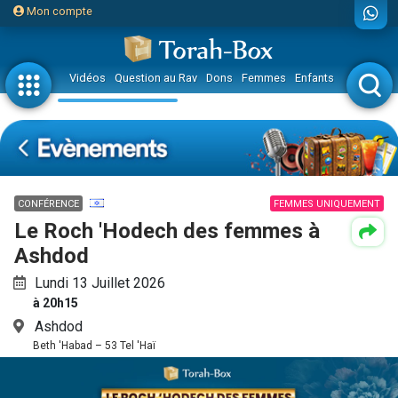
Mon compte
Vidéos
Question au Rav
Dons
Femmes
Enfants
Etude sur 
CONFÉRENCE
FEMMES UNIQUEMENT
Le Roch 'Hodech des femmes à
Ashdod
Lundi 13 Juillet 2026
à 20h15
Ashdod
Beth 'Habad – 53 Tel 'Haï