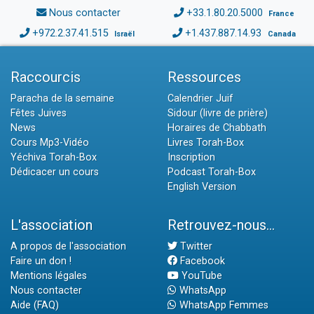
Nous contacter
+33.1.80.20.5000
France
+972.2.37.41.515
+1.437.887.14.93
Israël
Canada
Raccourcis
Ressources
Paracha de la semaine
Calendrier Juif
Fêtes Juives
Sidour (livre de prière)
News
Horaires de Chabbath
Cours Mp3-Vidéo
Livres Torah-Box
Yéchiva Torah-Box
Inscription
Dédicacer un cours
Podcast Torah-Box
English Version
L'association
Retrouvez-nous...
A propos de l'association
Twitter
Faire un don !
Facebook
Mentions légales
YouTube
Nous contacter
WhatsApp
Aide (FAQ)
WhatsApp Femmes