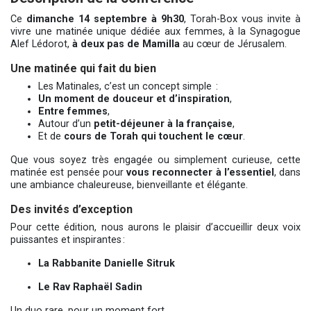
Ce
dimanche 14 septembre à 9h30
, Torah-Box vous invite à
vivre une matinée unique dédiée aux femmes, à la Synagogue
Alef Lédorot,
à deux pas de Mamilla
au cœur de Jérusalem.
Une matinée qui fait du bien
Les Matinales, c’est un concept simple :
Un moment de douceur et d’inspiration
,
Entre femmes
,
Autour d’un
petit-déjeuner à la française
,
Et de
cours de Torah qui touchent le cœur
.
Que vous soyez très engagée ou simplement curieuse, cette
matinée est pensée pour
vous reconnecter à l’essentiel
, dans
une ambiance chaleureuse, bienveillante et élégante.
Des invités d’exception
Pour cette édition, nous aurons le plaisir d’accueillir deux voix
puissantes et inspirantes :
La Rabbanite Danielle Sitruk
Le Rav Raphaël Sadin
Un duo rare, pour un moment fort.