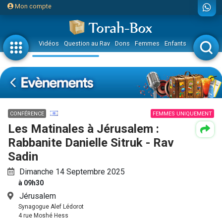
Mon compte
Vidéos
Question au Rav
Dons
Femmes
Enfants
Etude sur 
CONFÉRENCE
FEMMES UNIQUEMENT
Les Matinales à Jérusalem :
Rabbanite Danielle Sitruk - Rav
Sadin
Dimanche 14 Septembre 2025
à 09h30
Jérusalem
Synagogue Alef Lédorot
4 rue Moshé Hess