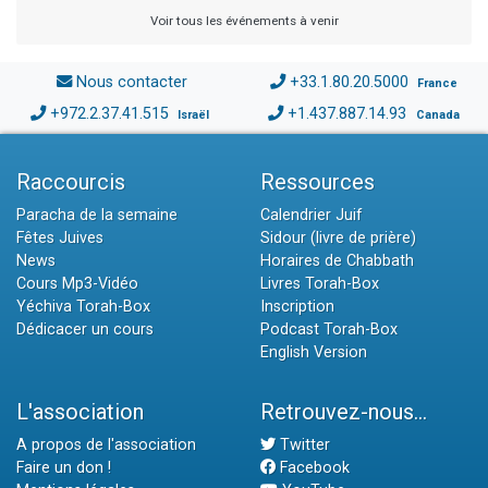
Voir tous les événements à venir
Nous contacter
+33.1.80.20.5000
France
+972.2.37.41.515
+1.437.887.14.93
Israël
Canada
Raccourcis
Ressources
Paracha de la semaine
Calendrier Juif
Fêtes Juives
Sidour (livre de prière)
News
Horaires de Chabbath
Cours Mp3-Vidéo
Livres Torah-Box
Yéchiva Torah-Box
Inscription
Dédicacer un cours
Podcast Torah-Box
English Version
L'association
Retrouvez-nous...
A propos de l'association
Twitter
Faire un don !
Facebook