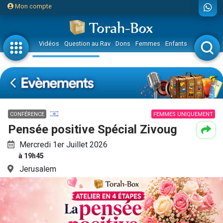
Mon compte
Vidéos
Question au Rav
Dons
Femmes
Enfants
Etude sur 
CONFÉRENCE
FEMMES UNIQUEMENT
Pensée positive Spécial Zivoug
Mercredi 1er Juillet 2026
à 19h45
Jerusalem