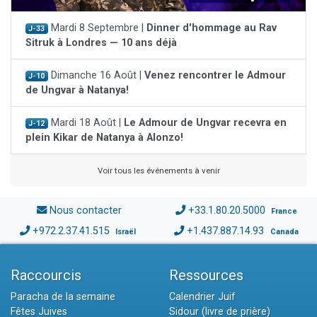
Mardi 8 Septembre |
Dinner d'hommage au Rav
J-33
Sitruk à Londres — 10 ans déjà
Dimanche 16 Août |
Venez rencontrer le Admour
J-10
de Ungvar à Natanya!
Mardi 18 Août |
Le Admour de Ungvar recevra en
J-12
plein Kikar de Natanya à Alonzo!
Voir tous les événements à venir
Nous contacter
+33.1.80.20.5000
France
+972.2.37.41.515
+1.437.887.14.93
Israël
Canada
Raccourcis
Ressources
Paracha de la semaine
Calendrier Juif
Fêtes Juives
Sidour (livre de prière)