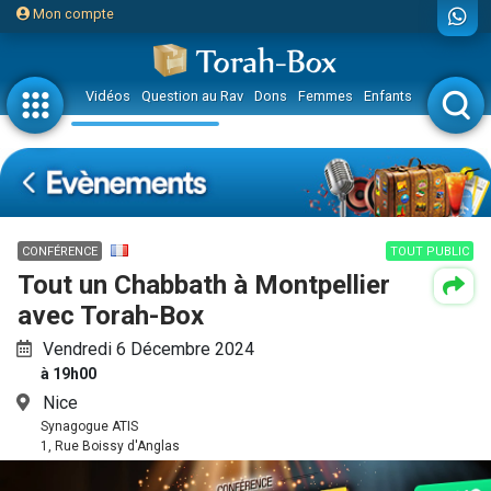
Mon compte
Vidéos
Question au Rav
Dons
Femmes
Enfants
Etude sur 
CONFÉRENCE
TOUT PUBLIC
Tout un Chabbath à Montpellier
avec Torah-Box
Vendredi 6 Décembre 2024
à 19h00
Nice
Synagogue ATIS
1, Rue Boissy d'Anglas