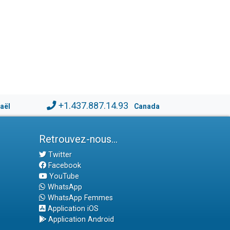
+1.437.887.14.93
raël
Canada
Retrouvez-nous...
Twitter
Facebook
YouTube
WhatsApp
WhatsApp Femmes
Application iOS
Application Android