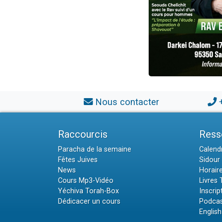
Nous contacter
Raccourcis
Ress
Paracha de la semaine
Calendr
Fêtes Juives
Sidour 
News
Horair
Cours Mp3-Vidéo
Livres
Yéchiva Torah-Box
Inscrip
Dédicacer un cours
Podcas
English