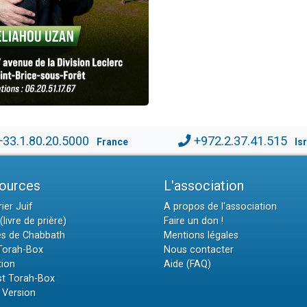
+33.1.80.20.5000
+972.2.37.41.515
France
Is
ources
L'association
ier Juif
A propos de l'association
(livre de prière)
Faire un don !
es de Chabbath
Mentions légales
 Torah-Box
Nous contacter
tion
Aide (FAQ)
t Torah-Box
 Version