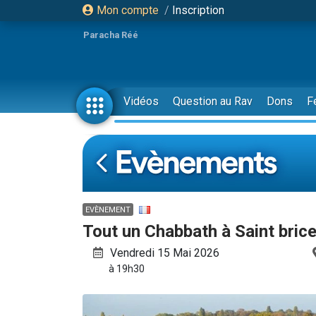
Mon compte
/
Inscription
Paracha Réé
Vidéos
Question au Rav
Dons
F
EVÈNEMENT
Tout un Chabbath à Saint bric
Vendredi 15 Mai 2026
à 19h30