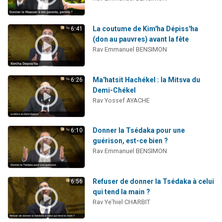
11 personnes viennent de demander une bénédiction
Il reste 49 places pour étudier en groupe sur Zoom
La coutume de Kim'ha Dépiss'ha
6:41
3 personnes viennent de faire un don pour Diane, 80 ans, dans un appartement insalubre
(don au pauvres) avant la fête
Rav Emmanuel BENSIMON
2 personnes viennent de nous rejoindre sur WhatsApp
2 personnes viennent de faire un don pour Tsédaka : pauvres d'Israel
Ma'hatsit Hachékel : la Mitsva du
6:26
Demi-Chékel
Rav Yossef AYACHE
Donner la Tsédaka pour une
6:10
guérison, est-ce bien ?
Rav Emmanuel BENSIMON
Refuser de donner la Tsédaka à celui
6:56
qui tend la main ?
Rav Ye'hiel CHARBIT