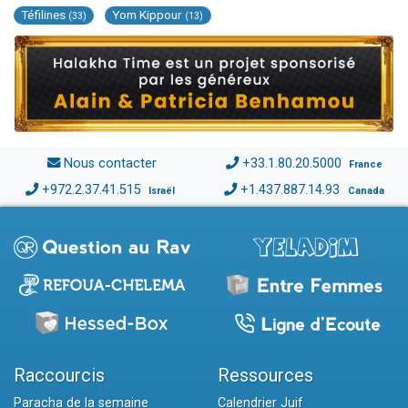
Téfilines
Yom Kippour
(33)
(13)
Nous contacter
+33.1.80.20.5000
France
+972.2.37.41.515
+1.437.887.14.93
Israël
Canada
Raccourcis
Ressources
Paracha de la semaine
Calendrier Juif