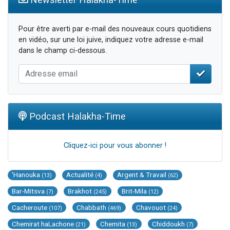
Pour être averti par e-mail des nouveaux cours quotidiens
en vidéo, sur une loi juive, indiquez votre adresse e-mail
dans le champ ci-dessous.
Podcast Halakha-Time
Cliquez-ici pour vous abonner !
'Hanouka
Actualité
Argent & Travail
(13)
(4)
(62)
Bar-Mitsva
Brakhot
Brit-Mila
(7)
(245)
(12)
Cacheroute
Chabbath
Chavouot
(107)
(469)
(24)
Chemirat haLachone
Chemita
Chiddoukh
(21)
(13)
(7)