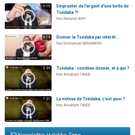
Emprunter de l'argent d'une boîte de
6:10
Tsédaka ?!
Rav Netanel ARFI
Donner la Tsedaka par intérêt...
6:18
Rav Emmanuel BENSIMON
Tsédaka : combien donner, et à qui ?
5:39
Rav Avraham TAIEB
La mitsva de Tsédaka, c'est quoi ?
7:21
Rav Avraham TAIEB
Newsletter Halakha-Time