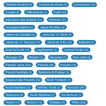
Chémini Atseret
Compte du Omer
Conversion
(5)
(5)
(12)
Couple
Célibataires
Deuil
(6)
(1)
(40)
Education des enfants
Femmes
(21)
(32)
Hochaana Rabba
Jeûne d'Esther
(2)
(4)
Jeûne de Guedalia
Jeûne du 10 Tévet
(3)
(4)
Jeûne du 17 Tamouz
Jeûne du 9 Av
Kabbala
(11)
(22)
(2)
Kriat haTorah
Lag Baomer
Limoud Torah
(19)
(2)
(26)
Mariage
Middot
Moussar
Non-Juifs
(39)
(1)
(1)
(6)
Pensée Juive
Pessah
Pourim
(332)
(68)
(19)
Pureté Familiale
Relations & Pudeur
(5)
(5)
Respect des Parents
Roch 'Hodech
(35)
(1)
Roch Hachana
Sim'hat Torah
Souccot
(22)
(2)
(39)
Techouva
Torah féminine
Tou Bichvat
(9)
(1)
(1)
Tsitsit
Tsniout
Tsédaka
Téfila
(17)
(14)
(9)
(246)