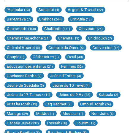
'Hanouka
Actualité
Argent & Travail
(13)
(4)
(62)
Bar-Mitsva
Brakhot
Brit-Mila
(7)
(244)
(12)
Cacheroute
Chabbath
Chavouot
(108)
(471)
(24)
Chemirat haLachone
Chemita
Chiddoukh
(21)
(13)
(7)
Chémini Atseret
Compte du Omer
Conversion
(5)
(5)
(12)
Couple
Célibataires
Deuil
(6)
(1)
(40)
Education des enfants
Femmes
(21)
(32)
Hochaana Rabba
Jeûne d'Esther
(2)
(4)
Jeûne de Guedalia
Jeûne du 10 Tévet
(3)
(4)
Jeûne du 17 Tamouz
Jeûne du 9 Av
Kabbala
(11)
(22)
(2)
Kriat haTorah
Lag Baomer
Limoud Torah
(19)
(2)
(26)
Mariage
Middot
Moussar
Non-Juifs
(39)
(1)
(1)
(6)
Pensée Juive
Pessah
Pourim
(332)
(68)
(19)
Pureté Familiale
Relations & Pudeur
(5)
(5)