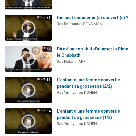
Il reste 49 places pour étudier en groupe sur Zoom
12 nouvelles musiques dans Torah-Box Music
Qui peut épouser un(e) converti(e) ?
5:31
3 personnes viennent de nous rejoindre sur WhatsApp
Rav Emmanuel BENSIMON
2 personnes viennent de nous rejoindre sur WhatsApp
2 personnes viennent de nous rejoindre sur WhatsApp
Dire à un non-Juif d'allumer la Plata
6:44
le Chabbath
Rav Netanel ARFI
L'enfant d'une femme convertie
7:11
pendant sa grossesse (2/2)
Rav Yirmiyahou KOHEN
L'enfant d'une femme convertie
5:34
pendant sa grossesse (1/2)
Rav Yirmiyahou KOHEN