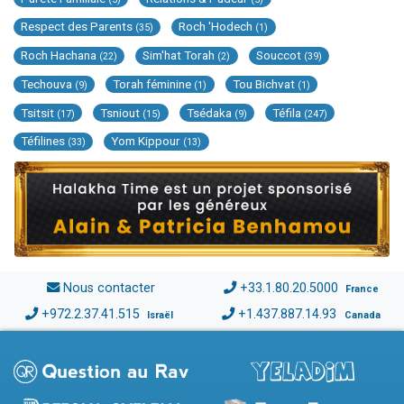
Respect des Parents
Roch 'Hodech
(35)
(1)
Roch Hachana
Sim'hat Torah
Souccot
(22)
(2)
(39)
Techouva
Torah féminine
Tou Bichvat
(9)
(1)
(1)
Tsitsit
Tsniout
Tsédaka
Téfila
(17)
(15)
(9)
(247)
Téfilines
Yom Kippour
(33)
(13)
Nous contacter
+33.1.80.20.5000
France
+972.2.37.41.515
+1.437.887.14.93
Israël
Canada