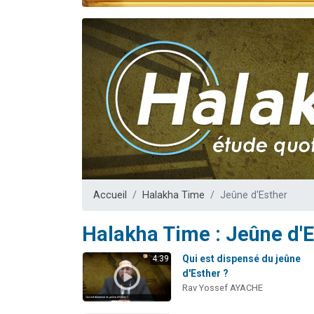
Nouvelle émis
61 personnes
Ariel vient 
Il reste 
Eva vient de
Accueil
Halakha Time
Jeûne d'Esther
Halakha Time : Jeûne d'E
Qui est dispensé du jeûne
4:39
d'Esther ?
Rav Yossef AYACHE