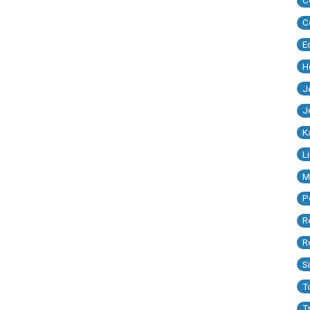
C
C
E
H
J
J
K
L
M
P
R
R
S
T
T