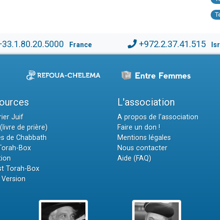
T
+33.1.80.20.5000
+972.2.37.41.515
France
Is
ources
L'association
ier Juif
A propos de l'association
(livre de prière)
Faire un don !
es de Chabbath
Mentions légales
 Torah-Box
Nous contacter
tion
Aide (FAQ)
t Torah-Box
 Version