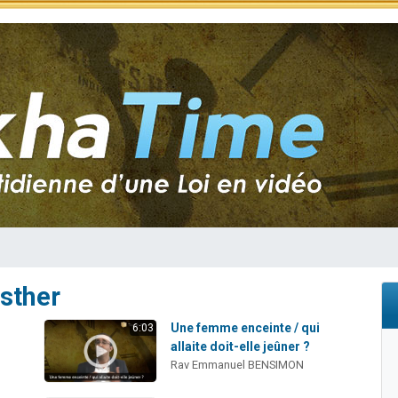
sion radio : Visions de grandeur n°104 : Le Chabbath et le Birkat Hamazone à 
 viennent de demander une bénédiction
de donner son Maasser
49 places pour étudier en groupe sur Zoom
 donner son Maasser
sther
Une femme enceinte / qui
6:03
allaite doit-elle jeûner ?
Rav Emmanuel BENSIMON