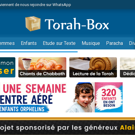
viennent de nous rejoindre sur WhatsApp
viennent de nous rejoindre sur WhatsApp
de donner son Maasser
es viennent de faire un don pour 5 jours de vacances aux Orphelins
es viennent de faire un don pour Diane, 80 ans, dans un appartement insalub
emmes
Enfants
Etude sur Texte
Musique
Paracha
Di
 viennent de demander une bénédiction
viennent de nous rejoindre sur WhatsApp
nnes viennent de faire un don pour Sauvez la jambe de Yohan
49 places pour étudier en groupe sur Zoom
lles musiques dans Torah-Box Music
viennent de nous rejoindre sur WhatsApp
viennent de nous rejoindre sur WhatsApp
viennent de nous rejoindre sur WhatsApp
les musiques dans Torah-Box Music
es viennent de faire un don pour Tsédaka : pauvres d'Israel