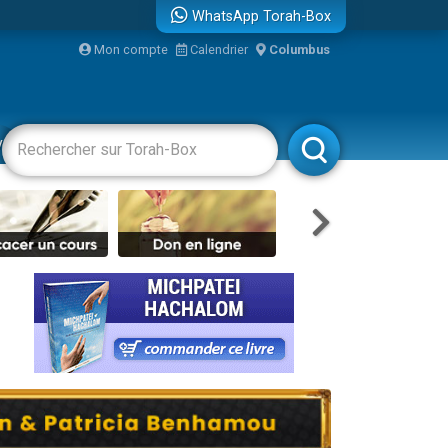
WhatsApp Torah-Box
Mon compte
Calendrier
Columbus
re
vertissements
Livres
Rabbanim