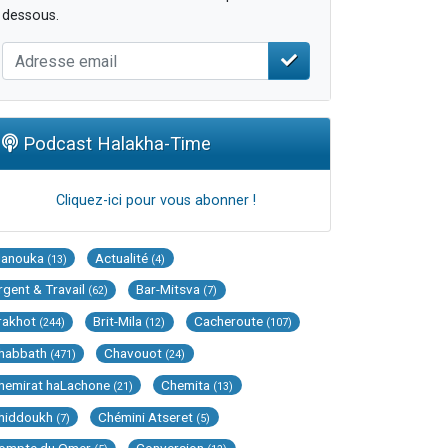
dessous.
Podcast Halakha-Time
Cliquez-ici pour vous abonner !
Hanouka
Actualité
(13)
(4)
rgent & Travail
Bar-Mitsva
(62)
(7)
rakhot
Brit-Mila
Cacheroute
(244)
(12)
(107)
habbath
Chavouot
(471)
(24)
hemirat haLachone
Chemita
(21)
(13)
hiddoukh
Chémini Atseret
(7)
(5)