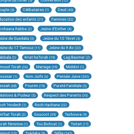
ompte du Omer
Conversion
(5)
(12)
ouple
Célibataires
Deuil
(6)
(1)
(40)
ducation des enfants
Femmes
(21)
(32)
ochaana Rabba
Jeûne d'Esther
(2)
(4)
eûne de Guedalia
Jeûne du 10 Tévet
(3)
(4)
eûne du 17 Tamouz
Jeûne du 9 Av
(11)
(22)
abbala
Kriat haTorah
Lag Baomer
(2)
(19)
(2)
imoud Torah
Mariage
Middot
(26)
(39)
(1)
oussar
Non-Juifs
Pensée Juive
(1)
(6)
(332)
essah
Pourim
Pureté Familiale
(68)
(19)
(5)
elations & Pudeur
Respect des Parents
(5)
(35)
och 'Hodech
Roch Hachana
(1)
(22)
im'hat Torah
Souccot
Techouva
(2)
(39)
(9)
orah féminine
Tou Bichvat
Tsitsit
(1)
(1)
(17)
sniout
Tsédaka
Téfila
(15)
(9)
(247)