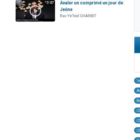
e
Avaler un comprimé un jour de
5:47
Jeûne
Rav Ye'hiel CHARBIT
'
A
B
C
C
C