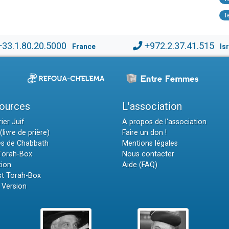
T
+33.1.80.20.5000
+972.2.37.41.515
France
Is
ources
L'association
ier Juif
A propos de l'association
(livre de prière)
Faire un don !
es de Chabbath
Mentions légales
 Torah-Box
Nous contacter
tion
Aide (FAQ)
t Torah-Box
 Version