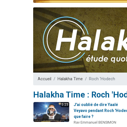
Nouvelle émis
61 personnes
Ariel vient 
Il reste 
Eva vient de
Accueil
Halakha Time
Roch 'Hodech
Halakha Time : Roch 'Ho
J'ai oublié de dire Yaalé
5:23
Veyavo pendant Roch 'Hode
que faire ?
Rav Emmanuel BENSIMON