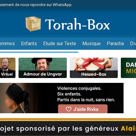
viennent de nous rejoindre sur WhatsApp
viennent de nous rejoindre sur WhatsApp
de donner son Maasser
es viennent de faire un don pour 5 jours de vacances aux Orphelins
es viennent de faire un don pour Diane, 80 ans, dans un appartement insalub
emmes
Enfants
Etude sur Texte
Musique
Paracha
Di
 viennent de demander une bénédiction
viennent de nous rejoindre sur WhatsApp
nnes viennent de faire un don pour Sauvez la jambe de Yohan
49 places pour étudier en groupe sur Zoom
lles musiques dans Torah-Box Music
viennent de nous rejoindre sur WhatsApp
viennent de nous rejoindre sur WhatsApp
viennent de nous rejoindre sur WhatsApp
les musiques dans Torah-Box Music
es viennent de faire un don pour Tsédaka : pauvres d'Israel