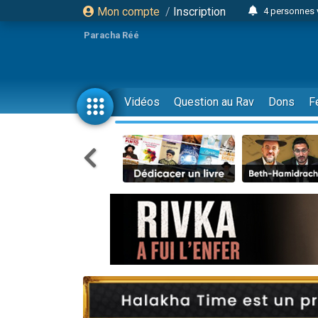
Mon compte
/
Inscription
4 personnes 
3 personnes 
Paracha Réé
Odaya vient 
3 personn
3 personn
Vidéos
Question au Rav
Dons
F
13 personnes
2 personnes 
30 perso
Il reste 
12 nouve
3 personnes 
2 personnes 
3 personnes 
2 nouvel
8 personn