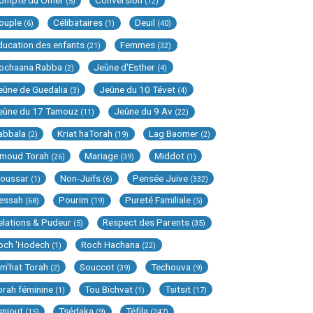
ompte du Omer
Conversion
(5)
(12)
ouple
Célibataires
Deuil
(6)
(1)
(40)
ducation des enfants
Femmes
(21)
(32)
ochaana Rabba
Jeûne d'Esther
(2)
(4)
eûne de Guedalia
Jeûne du 10 Tévet
(3)
(4)
eûne du 17 Tamouz
Jeûne du 9 Av
(11)
(22)
abbala
Kriat haTorah
Lag Baomer
(2)
(19)
(2)
imoud Torah
Mariage
Middot
(26)
(39)
(1)
oussar
Non-Juifs
Pensée Juive
(1)
(6)
(332)
essah
Pourim
Pureté Familiale
(68)
(19)
(5)
elations & Pudeur
Respect des Parents
(5)
(35)
och 'Hodech
Roch Hachana
(1)
(22)
im'hat Torah
Souccot
Techouva
(2)
(39)
(9)
orah féminine
Tou Bichvat
Tsitsit
(1)
(1)
(17)
sniout
Tsédaka
Téfila
(15)
(9)
(247)