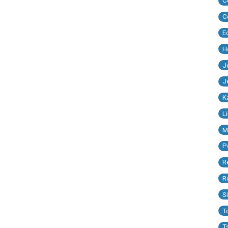
C
C
E
H
J
J
K
L
M
P
R
R
S
T
T