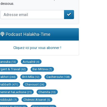
dessous.
Podcast Halakha-Time
Cliquez-ici pour vous abonner !
Hanouka
Actualité
(13)
(4)
rgent & Travail
Bar-Mitsva
(62)
(7)
rakhot
Brit-Mila
Cacheroute
(244)
(12)
(108)
habbath
Chavouot
(471)
(24)
hemirat haLachone
Chemita
(21)
(13)
hiddoukh
Chémini Atseret
(7)
(5)