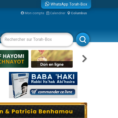
WhatsApp Torah-Box
Mon compte
Calendrier
Columbus
re
vertissements
Livres
Rabbanim