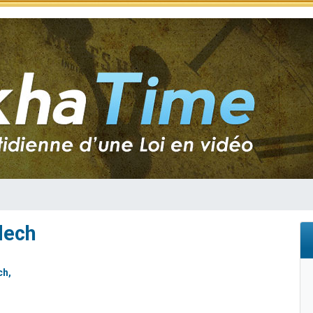
sion radio : Visions de grandeur n°104 : Le Chabbath et le Birkat Hamazone à 
 viennent de demander une bénédiction
de donner son Maasser
49 places pour étudier en groupe sur Zoom
 donner son Maasser
dech
ch,