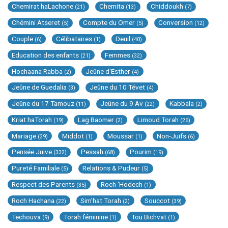
Chemirat haLachone
Chemita
Chiddoukh
(21)
(13)
(7)
Chémini Atseret
Compte du Omer
Conversion
(5)
(5)
(12)
Couple
Célibataires
Deuil
(6)
(1)
(40)
Education des enfants
Femmes
(21)
(32)
Hochaana Rabba
Jeûne d'Esther
(2)
(4)
Jeûne de Guedalia
Jeûne du 10 Tévet
(3)
(4)
Jeûne du 17 Tamouz
Jeûne du 9 Av
Kabbala
(11)
(22)
(2)
Kriat haTorah
Lag Baomer
Limoud Torah
(19)
(2)
(26)
Mariage
Middot
Moussar
Non-Juifs
(39)
(1)
(1)
(6)
Pensée Juive
Pessah
Pourim
(332)
(68)
(19)
Pureté Familiale
Relations & Pudeur
(5)
(5)
Respect des Parents
Roch 'Hodech
(35)
(1)
Roch Hachana
Sim'hat Torah
Souccot
(22)
(2)
(39)
Techouva
Torah féminine
Tou Bichvat
(9)
(1)
(1)