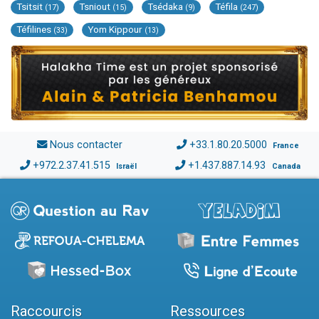
Tsitsit
Tsniout
Tsédaka
Téfila
(17)
(15)
(9)
(247)
Téfilines
Yom Kippour
(33)
(13)
Nous contacter
+33.1.80.20.5000
France
+972.2.37.41.515
+1.437.887.14.93
Israël
Canada
Raccourcis
Ressources