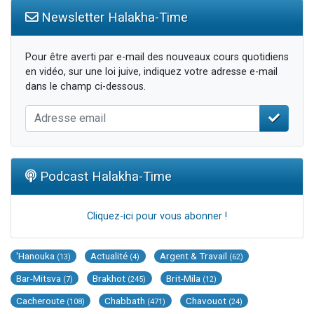
Newsletter Halakha-Time
Pour être averti par e-mail des nouveaux cours quotidiens
en vidéo, sur une loi juive, indiquez votre adresse e-mail
dans le champ ci-dessous.
Podcast Halakha-Time
Cliquez-ici pour vous abonner !
'Hanouka
Actualité
Argent & Travail
(13)
(4)
(62)
Bar-Mitsva
Brakhot
Brit-Mila
(7)
(245)
(12)
Cacheroute
Chabbath
Chavouot
(108)
(471)
(24)