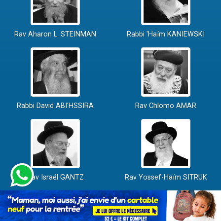
Rav Aharon L. STEINMAN
Rabbi 'Haïm KANIEWSKI
Rabbi David ABI'HSSIRA
Rav Chlomo AMAR
Rav Israël GANTZ
Rav Yossef-Haïm SITRUK