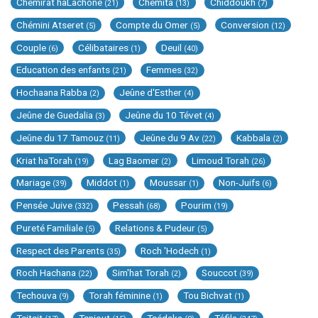
Chemirat haLachone
Chemita
Chiddoukh
(21)
(13)
(7)
Chémini Atseret
Compte du Omer
Conversion
(5)
(5)
(12)
Couple
Célibataires
Deuil
(6)
(1)
(40)
Education des enfants
Femmes
(21)
(32)
Hochaana Rabba
Jeûne d'Esther
(2)
(4)
Jeûne de Guedalia
Jeûne du 10 Tévet
(3)
(4)
Jeûne du 17 Tamouz
Jeûne du 9 Av
Kabbala
(11)
(22)
(2)
Kriat haTorah
Lag Baomer
Limoud Torah
(19)
(2)
(26)
Mariage
Middot
Moussar
Non-Juifs
(39)
(1)
(1)
(6)
Pensée Juive
Pessah
Pourim
(332)
(68)
(19)
Pureté Familiale
Relations & Pudeur
(5)
(5)
Respect des Parents
Roch 'Hodech
(35)
(1)
Roch Hachana
Sim'hat Torah
Souccot
(22)
(2)
(39)
Techouva
Torah féminine
Tou Bichvat
(9)
(1)
(1)