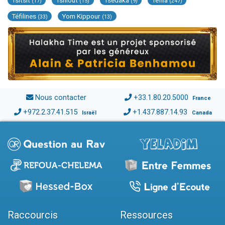
Tsitsit
Tsniout
Tsédaka
Téfila
(17)
(15)
(9)
(247)
Téfilines
Yom Kippour
(33)
(13)
Nous contacter
+33.1.80.20.5000
France
+972.2.37.41.515
+1.437.887.14.93
Israël
Canada
Raccourcis
Ressources