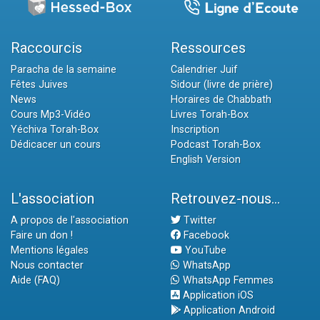
Raccourcis
Ressources
Paracha de la semaine
Calendrier Juif
Fêtes Juives
Sidour (livre de prière)
News
Horaires de Chabbath
Cours Mp3-Vidéo
Livres Torah-Box
Yéchiva Torah-Box
Inscription
Dédicacer un cours
Podcast Torah-Box
English Version
L'association
Retrouvez-nous...
A propos de l'association
Twitter
Faire un don !
Facebook
Mentions légales
YouTube
Nous contacter
WhatsApp
Aide (FAQ)
WhatsApp Femmes
Application iOS
Application Android