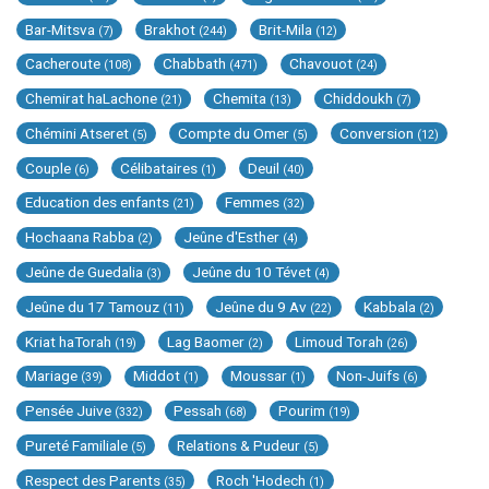
Bar-Mitsva
Brakhot
Brit-Mila
(7)
(244)
(12)
Cacheroute
Chabbath
Chavouot
(108)
(471)
(24)
Chemirat haLachone
Chemita
Chiddoukh
(21)
(13)
(7)
Chémini Atseret
Compte du Omer
Conversion
(5)
(5)
(12)
Couple
Célibataires
Deuil
(6)
(1)
(40)
Education des enfants
Femmes
(21)
(32)
Hochaana Rabba
Jeûne d'Esther
(2)
(4)
Jeûne de Guedalia
Jeûne du 10 Tévet
(3)
(4)
Jeûne du 17 Tamouz
Jeûne du 9 Av
Kabbala
(11)
(22)
(2)
Kriat haTorah
Lag Baomer
Limoud Torah
(19)
(2)
(26)
Mariage
Middot
Moussar
Non-Juifs
(39)
(1)
(1)
(6)
Pensée Juive
Pessah
Pourim
(332)
(68)
(19)
Pureté Familiale
Relations & Pudeur
(5)
(5)
Respect des Parents
Roch 'Hodech
(35)
(1)