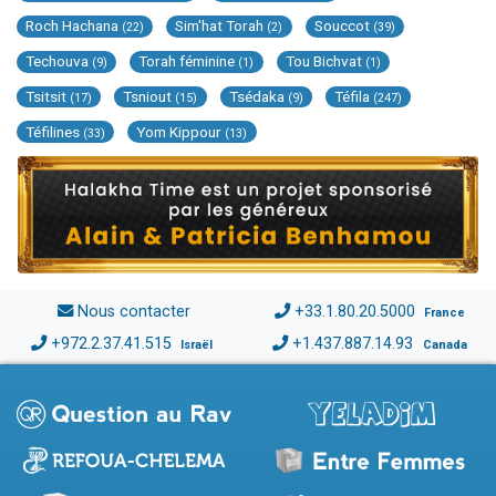
Roch Hachana
Sim'hat Torah
Souccot
(22)
(2)
(39)
Techouva
Torah féminine
Tou Bichvat
(9)
(1)
(1)
Tsitsit
Tsniout
Tsédaka
Téfila
(17)
(15)
(9)
(247)
Téfilines
Yom Kippour
(33)
(13)
Nous contacter
+33.1.80.20.5000
France
+972.2.37.41.515
+1.437.887.14.93
Israël
Canada