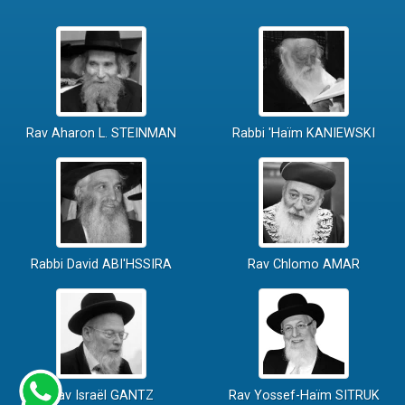
Rav Aharon L. STEINMAN
Rabbi 'Haïm KANIEWSKI
Rabbi David ABI'HSSIRA
Rav Chlomo AMAR
Rav Israël GANTZ
Rav Yossef-Haïm SITRUK