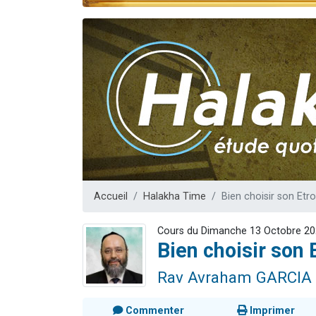
17 personnes
4 personnes 
Il reste 
Eva vient de
Eli vient de 
Accueil
Halakha Time
Bien choisir son Et
Cours du Dimanche 13 Octobre 2
Bien choisir son
Rav Avraham GARCIA
Commenter
Imprimer