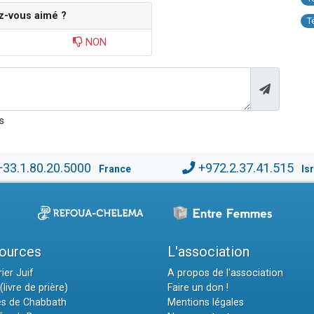
z-vous aimé ?
T
NON
s
+33.1.80.20.5000
+972.2.37.41.515
France
Is
ources
L'association
ier Juif
A propos de l'association
(livre de prière)
Faire un don !
es de Chabbath
Mentions légales