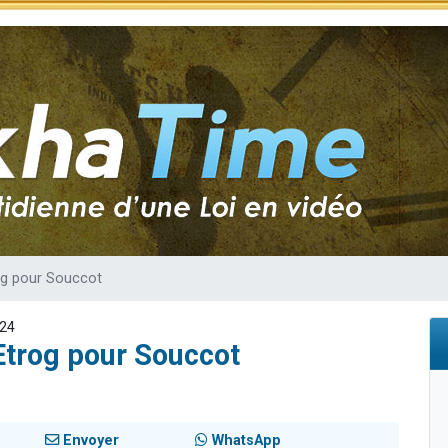
 viennent de demander une bénédiction
viennent de nous rejoindre sur WhatsApp
49 places pour étudier en groupe sur Zoom
 donner son Maasser
donner son Maasser
rog pour Souccot
024
 Etrog pour Souccot
Envoyer
WhatsApp