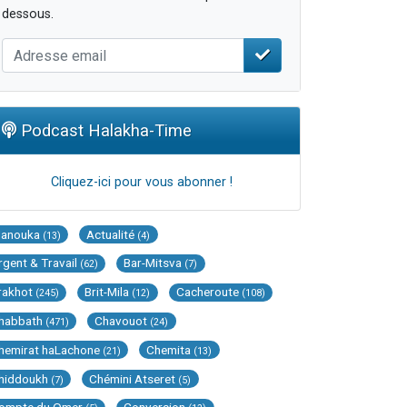
dessous.
Podcast Halakha-Time
Cliquez-ici pour vous abonner !
Hanouka
Actualité
(13)
(4)
rgent & Travail
Bar-Mitsva
(62)
(7)
rakhot
Brit-Mila
Cacheroute
(245)
(12)
(108)
habbath
Chavouot
(471)
(24)
hemirat haLachone
Chemita
(21)
(13)
hiddoukh
Chémini Atseret
(7)
(5)