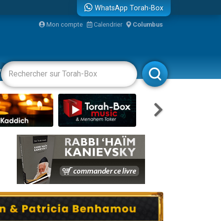
WhatsApp Torah-Box
Mon compte
Calendrier
Columbus
vertissements
Livres
Rabbanim
re
...