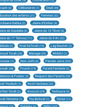
ompte du Omer
Conversion
(5)
(12)
ouple
Célibataires
Deuil
(6)
(1)
(40)
ducation des enfants
Femmes
(21)
(32)
ochaana Rabba
Jeûne d'Esther
(2)
(4)
eûne de Guedalia
Jeûne du 10 Tévet
(3)
(4)
eûne du 17 Tamouz
Jeûne du 9 Av
(11)
(22)
abbala
Kriat haTorah
Lag Baomer
(2)
(19)
(2)
imoud Torah
Mariage
Middot
(26)
(39)
(1)
oussar
Non-Juifs
Pensée Juive
(1)
(6)
(332)
essah
Pourim
Pureté Familiale
(68)
(19)
(5)
elations & Pudeur
Respect des Parents
(5)
(35)
och 'Hodech
Roch Hachana
(1)
(22)
im'hat Torah
Souccot
Techouva
(2)
(39)
(9)
orah féminine
Tou Bichvat
Tsitsit
(1)
(1)
(17)
sniout
Tsédaka
Téfila
(15)
(9)
(247)