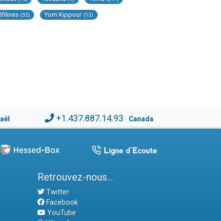
éfilines
Yom Kippour
(33)
(13)
+1.437.887.14.93
raël
Canada
Retrouvez-nous...
Twitter
Facebook
YouTube