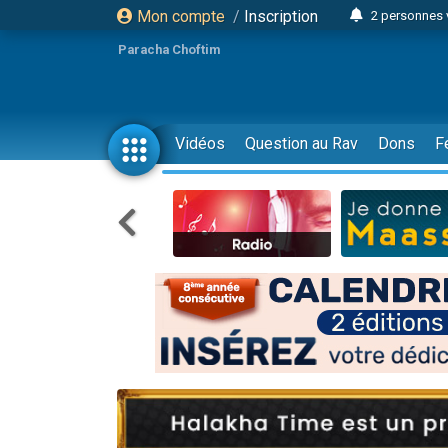
Mon compte
/
Inscription
2 personnes 
Lisbel Esthe
Paracha Choftim
3 person
2 personn
3 personnes 
Vidéos
Question au Rav
Dons
F
11 personnes
3 personn
Il reste 
2 personnes 
29 personnes
Il reste 
2 personnes 
6 personnes 
4 personn
2 personn