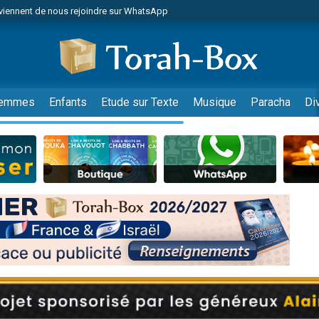
viennent de nous rejoindre sur WhatsApp
r vient de donner son Maasser
nes viennent de faire un don pour Événements Torah-Box
es viennent de faire un don pour Tsédaka : pauvres d'Israel
viennent de nous rejoindre sur WhatsApp
emmes
Enfants
Etude sur Texte
Musique
Paracha
Di
 viennent de demander une bénédiction
es viennent de faire un don pour Diane, 80 ans, dans un appartement insalub
49 places pour étudier en groupe sur Zoom
viennent de nous rejoindre sur WhatsApp
 viennent de demander une bénédiction
49 places pour étudier en groupe sur Zoom
viennent de nous rejoindre sur WhatsApp
viennent de nous rejoindre sur WhatsApp
es viennent de faire un don pour Reloger Rivka, 6 enfants, victime de violences
es viennent de faire un don pour 1 Journée de Vacances Pour les Enfants