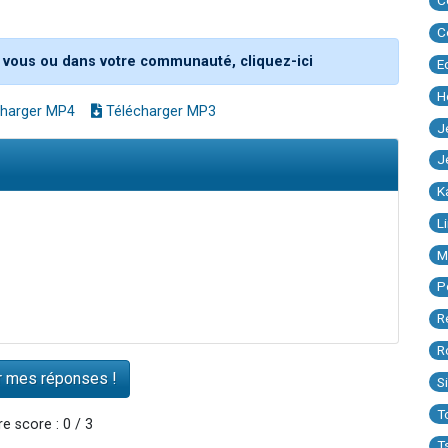
C
C
 vous ou dans votre communauté, cliquez-ici
E
H
harger MP4
Télécharger MP3
J
J
K
L
M
P
R
R
S
T
e score : 0 / 3
T