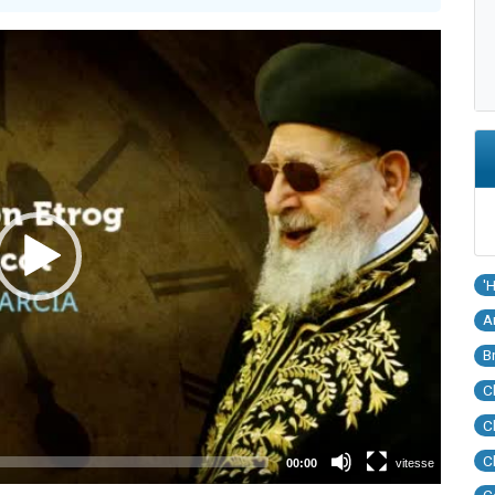
'
A
B
C
C
C