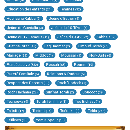
(6)
(1)
(40)
Education des enfants
Femmes
(21)
(32)
Hochaana Rabba
Jeûne d'Esther
(2)
(4)
Jeûne de Guedalia
Jeûne du 10 Tévet
(3)
(4)
Jeûne du 17 Tamouz
Jeûne du 9 Av
Kabbala
(11)
(22)
(2)
Kriat haTorah
Lag Baomer
Limoud Torah
(19)
(2)
(26)
Mariage
Middot
Moussar
Non-Juifs
(39)
(1)
(1)
(6)
Pensée Juive
Pessah
Pourim
(332)
(68)
(19)
Pureté Familiale
Relations & Pudeur
(5)
(5)
Respect des Parents
Roch 'Hodech
(35)
(1)
Roch Hachana
Sim'hat Torah
Souccot
(22)
(2)
(39)
Techouva
Torah féminine
Tou Bichvat
(9)
(1)
(1)
Tsitsit
Tsniout
Tsédaka
Téfila
(17)
(14)
(9)
(246)
Téfilines
Yom Kippour
(33)
(13)