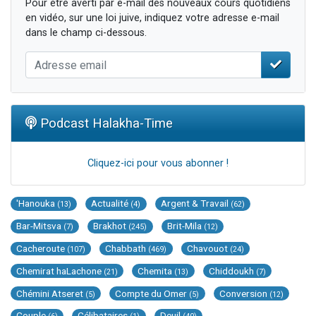
Pour être averti par e-mail des nouveaux cours quotidiens
en vidéo, sur une loi juive, indiquez votre adresse e-mail
dans le champ ci-dessous.
Podcast Halakha-Time
Cliquez-ici pour vous abonner !
'Hanouka
Actualité
Argent & Travail
(13)
(4)
(62)
Bar-Mitsva
Brakhot
Brit-Mila
(7)
(245)
(12)
Cacheroute
Chabbath
Chavouot
(107)
(469)
(24)
Chemirat haLachone
Chemita
Chiddoukh
(21)
(13)
(7)
Chémini Atseret
Compte du Omer
Conversion
(5)
(5)
(12)
Couple
Célibataires
Deuil