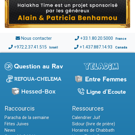
Nous contacter
+33.1.80.20.5000
France
+972.2.37.41.515
+1.437.887.14.93
Israël
Canada
Raccourcis
Ressources
Paracha de la semaine
Calendrier Juif
Fêtes Juives
Sidour (livre de prière)
News
Horaires de Chabbath