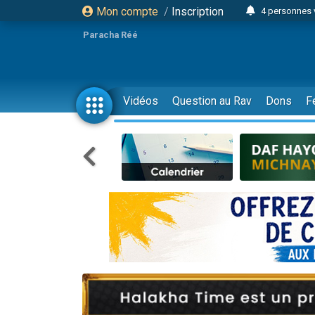
Mon compte
/
Inscription
4 personnes 
3 personnes 
Paracha Réé
Odaya vient 
3 personn
3 personn
Vidéos
Question au Rav
Dons
F
13 personnes
2 personnes 
30 perso
Il reste 
12 nouve
3 personnes 
2 personnes 
3 personnes 
2 nouvel
8 personn