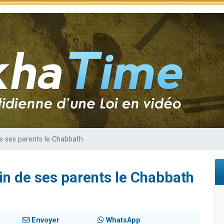
sion radio : Visions de grandeur n°104 : Le Chabbath et le Birkat Hamazone à 
 viennent de demander une bénédiction
de donner son Maasser
49 places pour étudier en groupe sur Zoom
 donner son Maasser
e ses parents le Chabbath
n de ses parents le Chabbath
Envoyer
WhatsApp