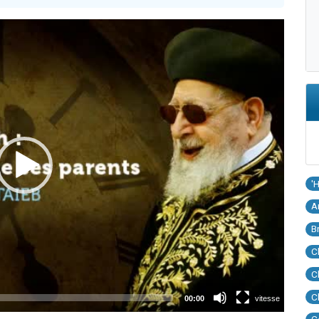
'
A
B
C
C
C