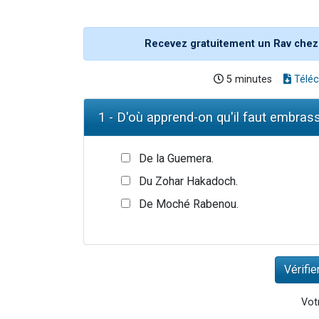
Recevez gratuitement un Rav chez
5 minutes
Téléc
1 - D'où apprend-on qu'il faut embrass
De la Guemera.
Du Zohar Hakadoch.
De Moché Rabenou.
Votr