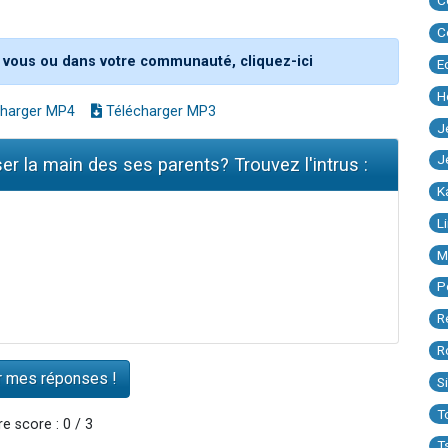
C
C
 vous ou dans votre communauté, cliquez-ici
E
H
harger MP4
Télécharger MP3
J
J
er la main des ses parents? Trouvez l'intrus :
K
L
M
P
R
R
S
T
e score : 0 / 3
T