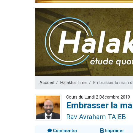
Nouvelle émis
61 personnes
Ariel vient 
Il reste 
Eva vient de
Accueil
Halakha Time
Embrasser la main d
Cours du Lundi 2 Décembre 2019
Embrasser la mai
Rav Avraham TAIEB
Commenter
Imprimer