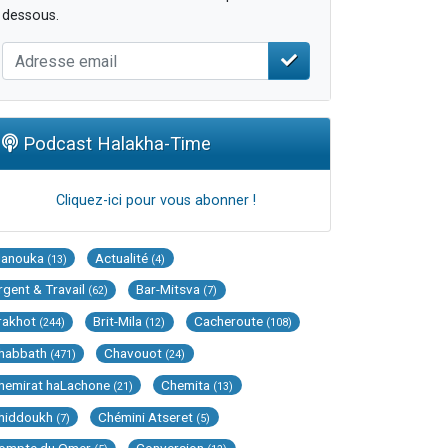
dessous.
Podcast Halakha-Time
Cliquez-ici pour vous abonner !
Hanouka
Actualité
(13)
(4)
rgent & Travail
Bar-Mitsva
(62)
(7)
rakhot
Brit-Mila
Cacheroute
(244)
(12)
(108)
habbath
Chavouot
(471)
(24)
hemirat haLachone
Chemita
(21)
(13)
hiddoukh
Chémini Atseret
(7)
(5)