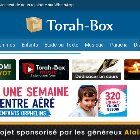
viennent de nous rejoindre sur WhatsApp
viennent de nous rejoindre sur WhatsApp
de donner son Maasser
es viennent de faire un don pour 5 jours de vacances aux Orphelins
es viennent de faire un don pour Diane, 80 ans, dans un appartement insalub
emmes
Enfants
Etude sur Texte
Musique
Paracha
Di
 viennent de demander une bénédiction
viennent de nous rejoindre sur WhatsApp
nnes viennent de faire un don pour Sauvez la jambe de Yohan
49 places pour étudier en groupe sur Zoom
lles musiques dans Torah-Box Music
viennent de nous rejoindre sur WhatsApp
viennent de nous rejoindre sur WhatsApp
viennent de nous rejoindre sur WhatsApp
les musiques dans Torah-Box Music
es viennent de faire un don pour Tsédaka : pauvres d'Israel