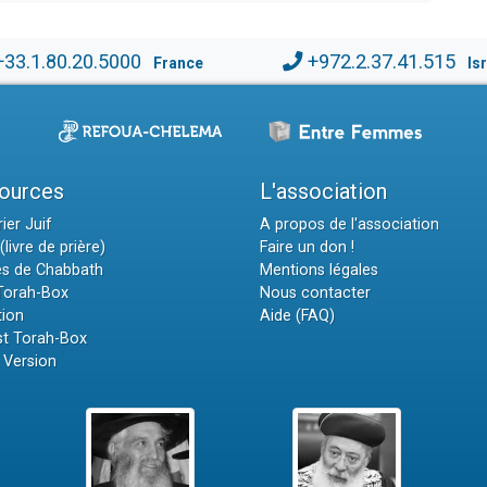
+33.1.80.20.5000
+972.2.37.41.515
France
Is
ources
L'association
ier Juif
A propos de l'association
(livre de prière)
Faire un don !
es de Chabbath
Mentions légales
 Torah-Box
Nous contacter
tion
Aide (FAQ)
t Torah-Box
 Version