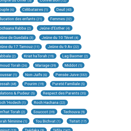
ompte du Omer
Conversion
(5)
(12)
ouple
Célibataires
Deuil
(6)
(1)
(40)
ducation des enfants
Femmes
(21)
(32)
ochaana Rabba
Jeûne d'Esther
(2)
(4)
eûne de Guedalia
Jeûne du 10 Tévet
(3)
(4)
eûne du 17 Tamouz
Jeûne du 9 Av
(11)
(22)
abbala
Kriat haTorah
Lag Baomer
(2)
(19)
(2)
imoud Torah
Mariage
Middot
(26)
(39)
(1)
oussar
Non-Juifs
Pensée Juive
(1)
(6)
(332)
essah
Pourim
Pureté Familiale
(68)
(19)
(5)
elations & Pudeur
Respect des Parents
(5)
(35)
och 'Hodech
Roch Hachana
(1)
(22)
im'hat Torah
Souccot
Techouva
(2)
(39)
(9)
orah féminine
Tou Bichvat
Tsitsit
(1)
(1)
(17)
sniout
Tsédaka
Téfila
(15)
(9)
(247)