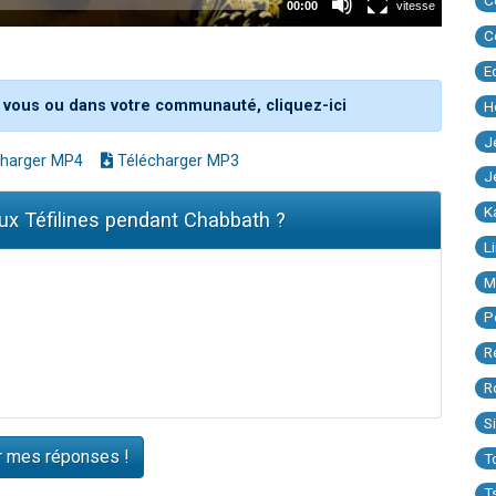
C
C
E
 vous ou dans votre communauté, cliquez-ici
H
J
harger MP4
Télécharger MP3
J
K
ux Téfilines pendant Chabbath ?
L
M
P
R
R
S
T
T