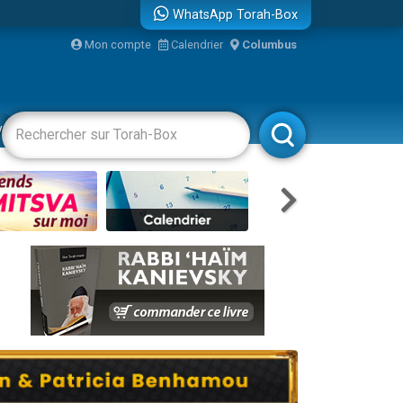
WhatsApp Torah-Box
Mon compte
Calendrier
Columbus
re
vertissements
Livres
Rabbanim