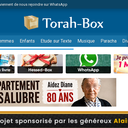
viennent de nous rejoindre sur WhatsApp
viennent de nous rejoindre sur WhatsApp
de donner son Maasser
es viennent de faire un don pour 5 jours de vacances aux Orphelins
es viennent de faire un don pour Diane, 80 ans, dans un appartement insalub
emmes
Enfants
Etude sur Texte
Musique
Paracha
Di
 viennent de demander une bénédiction
viennent de nous rejoindre sur WhatsApp
nnes viennent de faire un don pour Sauvez la jambe de Yohan
49 places pour étudier en groupe sur Zoom
lles musiques dans Torah-Box Music
viennent de nous rejoindre sur WhatsApp
viennent de nous rejoindre sur WhatsApp
viennent de nous rejoindre sur WhatsApp
les musiques dans Torah-Box Music
es viennent de faire un don pour Tsédaka : pauvres d'Israel