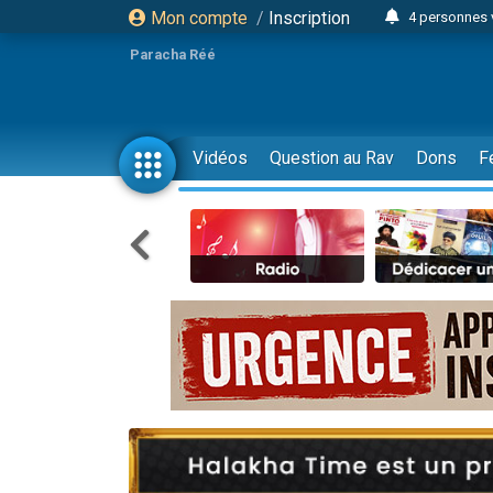
Mon compte
/
Inscription
4 personnes 
3 personnes 
Paracha Réé
Odaya vient 
3 personn
3 personn
Vidéos
Question au Rav
Dons
F
13 personnes
2 personnes 
30 perso
Il reste 
12 nouve
3 personnes 
2 personnes 
3 personnes 
2 nouvel
8 personn