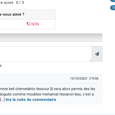
e score : 0 / 3
T
z-vous aimé ?
NON
s
15/10/2020 - 21h56
mme keli chemelahto leissour [il sera alors permis des les
catalogués comme mouktse mehamat hissaron kiss, c'est a
...]
lire la suite du commentaire