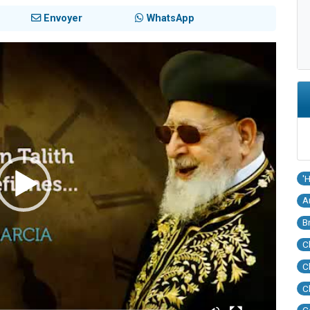
Envoyer
WhatsApp
'
A
B
C
C
C