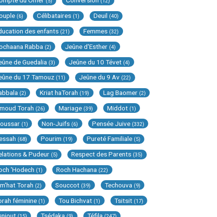
ompte du Omer
Conversion
(5)
(12)
ouple
Célibataires
Deuil
(6)
(1)
(40)
ducation des enfants
Femmes
(21)
(32)
ochaana Rabba
Jeûne d'Esther
(2)
(4)
eûne de Guedalia
Jeûne du 10 Tévet
(3)
(4)
eûne du 17 Tamouz
Jeûne du 9 Av
(11)
(22)
abbala
Kriat haTorah
Lag Baomer
(2)
(19)
(2)
imoud Torah
Mariage
Middot
(26)
(39)
(1)
oussar
Non-Juifs
Pensée Juive
(1)
(6)
(332)
essah
Pourim
Pureté Familiale
(68)
(19)
(5)
elations & Pudeur
Respect des Parents
(5)
(35)
och 'Hodech
Roch Hachana
(1)
(22)
im'hat Torah
Souccot
Techouva
(2)
(39)
(9)
orah féminine
Tou Bichvat
Tsitsit
(1)
(1)
(17)
sniout
Tsédaka
Téfila
(15)
(9)
(247)