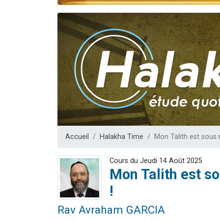
Nouvelle émis
61 personnes
Ariel vient 
Il reste 
Eva vient de
Accueil
Halakha Time
Mon Talith est sous 
Cours du Jeudi 14 Août 2025
Mon Talith est s
!
Rav Avraham GARCIA