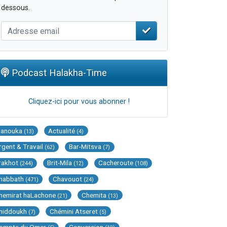
dessous.
Podcast Halakha-Time
Cliquez-ici pour vous abonner !
Hanouka
Actualité
(13)
(4)
rgent & Travail
Bar-Mitsva
(62)
(7)
rakhot
Brit-Mila
Cacheroute
(244)
(12)
(108)
habbath
Chavouot
(471)
(24)
hemirat haLachone
Chemita
(21)
(13)
hiddoukh
Chémini Atseret
(7)
(5)