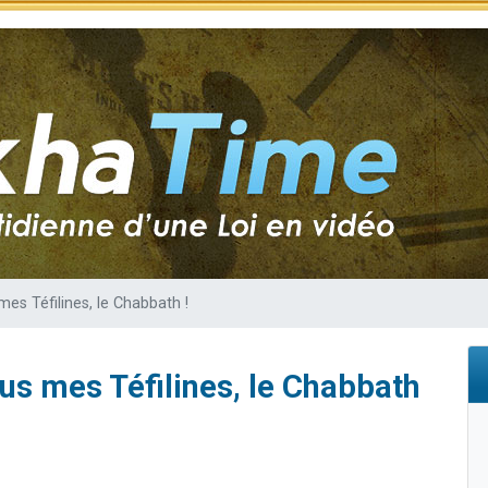
sion radio : Visions de grandeur n°104 : Le Chabbath et le Birkat Hamazone à 
 viennent de demander une bénédiction
de donner son Maasser
49 places pour étudier en groupe sur Zoom
 donner son Maasser
mes Téfilines, le Chabbath !
ous mes Téfilines, le Chabbath