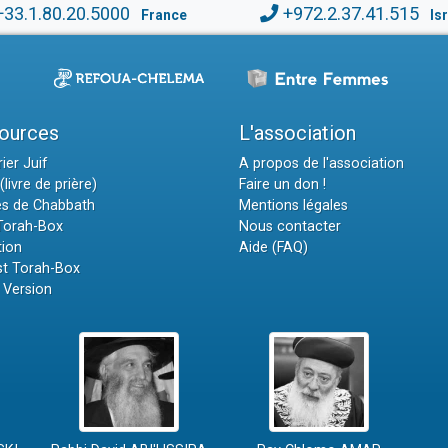
+33.1.80.20.5000
+972.2.37.41.515
France
Is
ources
L'association
ier Juif
A propos de l'association
(livre de prière)
Faire un don !
es de Chabbath
Mentions légales
 Torah-Box
Nous contacter
tion
Aide (FAQ)
t Torah-Box
 Version