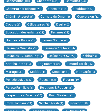
Cacheroute
Chabbath
Chavouot
(107)
(471)
(24)
Chemirat haLachone
Chemita
Chiddoukh
(21)
(13)
(7)
Chémini Atseret
Compte du Omer
Conversion
(5)
(5)
(12)
Couple
Célibataires
Deuil
(6)
(1)
(40)
Education des enfants
Femmes
(21)
(32)
Hochaana Rabba
Jeûne d'Esther
(2)
(4)
Jeûne de Guedalia
Jeûne du 10 Tévet
(3)
(4)
Jeûne du 17 Tamouz
Jeûne du 9 Av
Kabbala
(11)
(22)
(2)
Kriat haTorah
Lag Baomer
Limoud Torah
(19)
(2)
(26)
Mariage
Middot
Moussar
Non-Juifs
(39)
(1)
(1)
(6)
Pensée Juive
Pessah
Pourim
(332)
(68)
(19)
Pureté Familiale
Relations & Pudeur
(5)
(5)
Respect des Parents
Roch 'Hodech
(35)
(1)
Roch Hachana
Sim'hat Torah
Souccot
(22)
(2)
(39)
Techouva
Torah féminine
Tou Bichvat