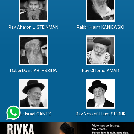
Rav Aharon L. STEINMAN
Rabbi 'Haïm KANIEWSKI
Rabbi David ABI'HSSIRA
Rav Chlomo AMAR
Rav Israël GANTZ
Rav Yossef-Haïm SITRUK