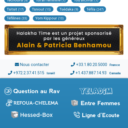
(9)
(1)
(1)
Tsitsit
Tsniout
Tsédaka
Téfila
(17)
(15)
(9)
(247)
Téfilines
Yom Kippour
(33)
(13)
Nous contacter
+33.1.80.20.5000
France
+972.2.37.41.515
+1.437.887.14.93
Israël
Canada