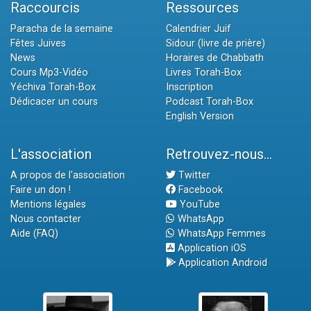
Raccourcis
Ressources
Paracha de la semaine
Calendrier Juif
Fêtes Juives
Sidour (livre de prière)
News
Horaires de Chabbath
Cours Mp3-Vidéo
Livres Torah-Box
Yéchiva Torah-Box
Inscription
Dédicacer un cours
Podcast Torah-Box
English Version
L'association
Retrouvez-nous...
A propos de l'association
Twitter
Faire un don !
Facebook
Mentions légales
YouTube
Nous contacter
WhatsApp
Aide (FAQ)
WhatsApp Femmes
Application iOS
Application Android