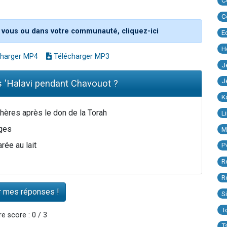
C
C
 vous ou dans votre communauté, cliquez-ici
E
H
harger MP4
Télécharger MP3
J
J
 'Halavi pendant Chavouot ?
K
chères après le don de la Torah
L
nges
M
rée au lait
P
R
R
S
T
e score : 0 / 3
T