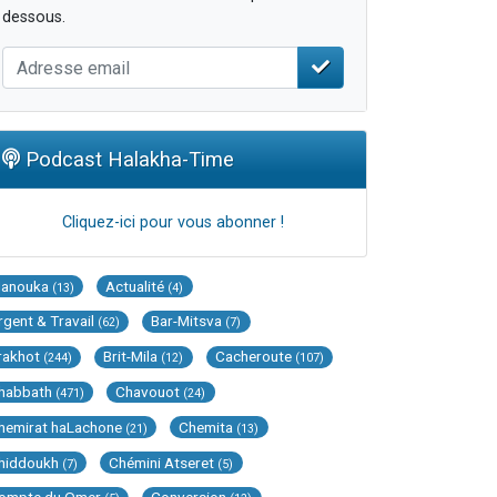
dessous.
Podcast Halakha-Time
Cliquez-ici pour vous abonner !
Hanouka
Actualité
(13)
(4)
rgent & Travail
Bar-Mitsva
(62)
(7)
rakhot
Brit-Mila
Cacheroute
(244)
(12)
(107)
habbath
Chavouot
(471)
(24)
hemirat haLachone
Chemita
(21)
(13)
hiddoukh
Chémini Atseret
(7)
(5)