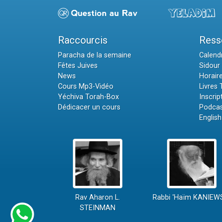
Raccourcis
Ress
Paracha de la semaine
Calendr
Fêtes Juives
Sidour 
News
Horair
Cours Mp3-Vidéo
Livres
Yéchiva Torah-Box
Inscrip
Dédicacer un cours
Podcas
English
Rav Aharon L.
Rabbi 'Haïm KANIEW
STEINMAN