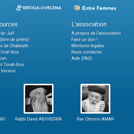
ources
L'association
ier Juif
A propos de l'association
(livre de prière)
Faire un don !
es de Chabbath
Mentions légales
 Torah-Box
Nous contacter
tion
Aide (FAQ)
t Torah-Box
 Version
SKI
Rabbi David ABI'HSSIRA
Rav Chlomo AMAR