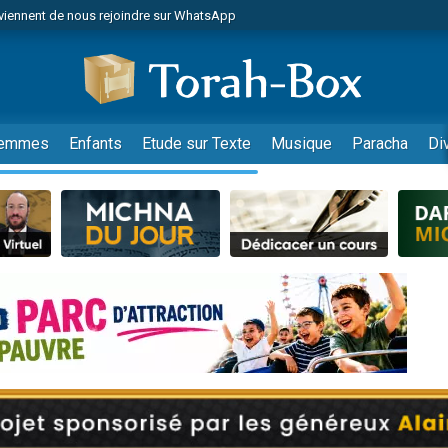
viennent de nous rejoindre sur WhatsApp
viennent de nous rejoindre sur WhatsApp
de donner son Maasser
es viennent de faire un don pour 5 jours de vacances aux Orphelins
es viennent de faire un don pour Diane, 80 ans, dans un appartement insalub
emmes
Enfants
Etude sur Texte
Musique
Paracha
Di
 viennent de demander une bénédiction
viennent de nous rejoindre sur WhatsApp
nnes viennent de faire un don pour Sauvez la jambe de Yohan
49 places pour étudier en groupe sur Zoom
lles musiques dans Torah-Box Music
viennent de nous rejoindre sur WhatsApp
viennent de nous rejoindre sur WhatsApp
viennent de nous rejoindre sur WhatsApp
les musiques dans Torah-Box Music
es viennent de faire un don pour Tsédaka : pauvres d'Israel