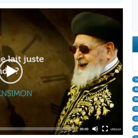
'
A
B
C
C
C