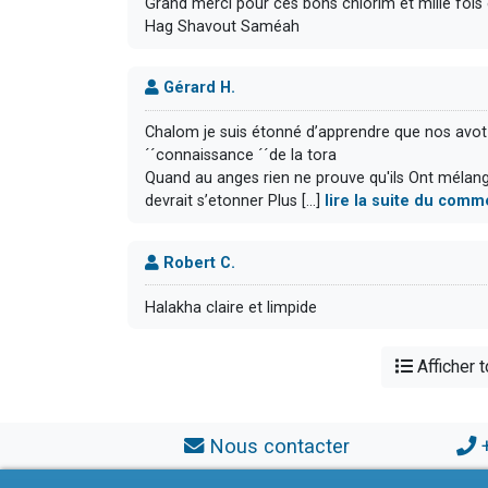
Grand merci pour ces bons chiorim et mille fois
Hag Shavout Saméah
Gérard H.
Chalom je suis étonné d’apprendre que nos avot
´´connaissance ´´de la tora
Quand au anges rien ne prouve qu'ils Ont mélange 
devrait s’etonner Plus [...]
lire la suite du comm
Robert C.
Halakha claire et limpide
Afficher 
Nous contacter