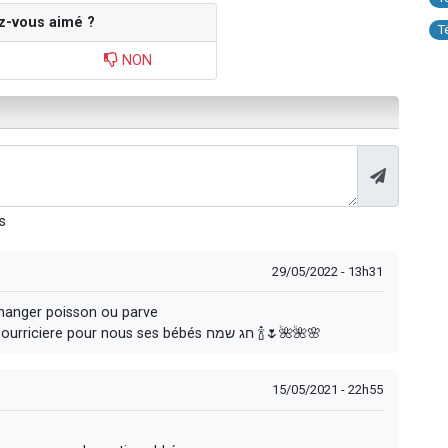
z-vous aimé ?
T
NON
s
29/05/2022 - 13h31
pu manger poisson ou parve
Mais je suis pour l’option cabbala de notre tora nourriciere pour nous ses bébés חג שמח 🍾🌷🌺🌺🌸
15/05/2021 - 22h55