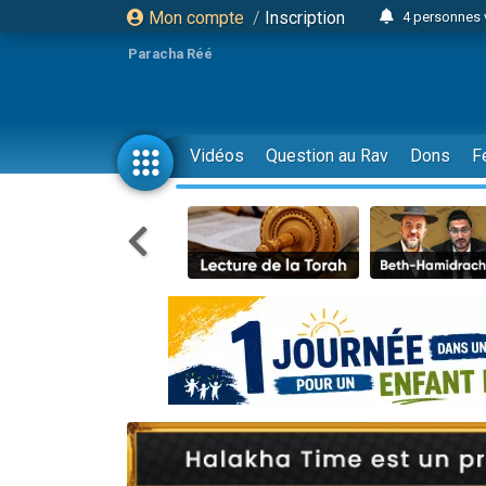
Mon compte
/
Inscription
4 personnes 
3 personnes 
Paracha Réé
Odaya vient 
3 personn
3 personn
Vidéos
Question au Rav
Dons
F
13 personnes
2 personnes 
30 perso
Il reste 
12 nouve
3 personnes 
2 personnes 
3 personnes 
2 nouvel
8 personn