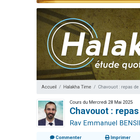
Nouvelle émis
61 personnes
Ariel vient 
Il reste 
Eva vient de
Accueil
Halakha Time
Chavouot : repas de l
Cours du Mercredi 28 Mai 2025
Chavouot : repas 
Rav Emmanuel BENS
Commenter
Imprimer