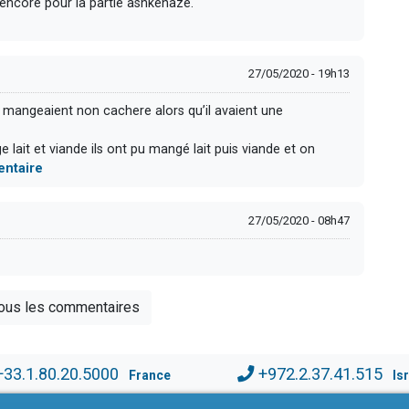
 encore pour la partie ashkénaze.
27/05/2020 - 19h13
 mangeaient non cachere alors qu’il avaient une
lait et viande ils ont pu mangé lait puis viande et on
entaire
27/05/2020 - 08h47
tous les commentaires
+33.1.80.20.5000
+972.2.37.41.515
France
Is