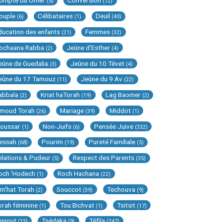
ompte du Omer
Conversion
(5)
(12)
ouple
Célibataires
Deuil
(6)
(1)
(40)
ducation des enfants
Femmes
(21)
(32)
ochaana Rabba
Jeûne d'Esther
(2)
(4)
eûne de Guedalia
Jeûne du 10 Tévet
(3)
(4)
eûne du 17 Tamouz
Jeûne du 9 Av
(11)
(22)
abbala
Kriat haTorah
Lag Baomer
(2)
(19)
(2)
imoud Torah
Mariage
Middot
(26)
(39)
(1)
oussar
Non-Juifs
Pensée Juive
(1)
(6)
(332)
essah
Pourim
Pureté Familiale
(68)
(19)
(5)
elations & Pudeur
Respect des Parents
(5)
(35)
och 'Hodech
Roch Hachana
(1)
(22)
im'hat Torah
Souccot
Techouva
(2)
(39)
(9)
orah féminine
Tou Bichvat
Tsitsit
(1)
(1)
(17)
sniout
Tsédaka
Téfila
(15)
(9)
(247)