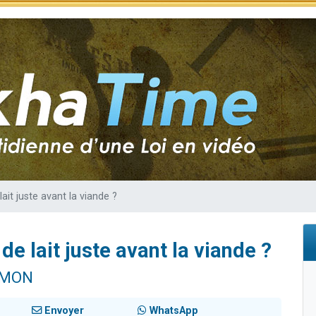
sion radio : Visions de grandeur n°104 : Le Chabbath et le Birkat Hamazone à 
 viennent de demander une bénédiction
de donner son Maasser
49 places pour étudier en groupe sur Zoom
 donner son Maasser
ait juste avant la viande ?
de lait juste avant la viande ?
IMON
Envoyer
WhatsApp