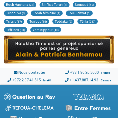
Roch Hachana
Sim'hat Torah
Souccot
(22)
(2)
(39)
Techouva
Torah féminine
Tou Bichvat
(9)
(1)
(1)
Tsitsit
Tsniout
Tsédaka
Téfila
(17)
(15)
(9)
(247)
Téfilines
Yom Kippour
(33)
(13)
Nous contacter
+33.1.80.20.5000
France
+972.2.37.41.515
+1.437.887.14.93
Israël
Canada