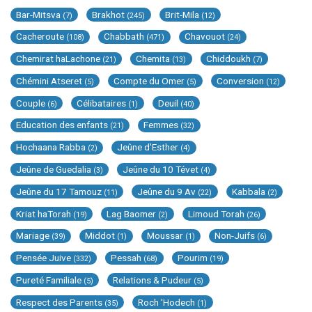
Bar-Mitsva
Brakhot
Brit-Mila
(7)
(245)
(12)
Cacheroute
Chabbath
Chavouot
(108)
(471)
(24)
Chemirat haLachone
Chemita
Chiddoukh
(21)
(13)
(7)
Chémini Atseret
Compte du Omer
Conversion
(5)
(5)
(12)
Couple
Célibataires
Deuil
(6)
(1)
(40)
Education des enfants
Femmes
(21)
(32)
Hochaana Rabba
Jeûne d'Esther
(2)
(4)
Jeûne de Guedalia
Jeûne du 10 Tévet
(3)
(4)
Jeûne du 17 Tamouz
Jeûne du 9 Av
Kabbala
(11)
(22)
(2)
Kriat haTorah
Lag Baomer
Limoud Torah
(19)
(2)
(26)
Mariage
Middot
Moussar
Non-Juifs
(39)
(1)
(1)
(6)
Pensée Juive
Pessah
Pourim
(332)
(68)
(19)
Pureté Familiale
Relations & Pudeur
(5)
(5)
Respect des Parents
Roch 'Hodech
(35)
(1)