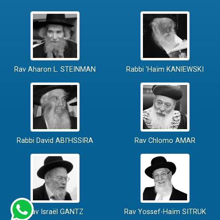
Rav Aharon L. STEINMAN
Rabbi 'Haïm KANIEWSKI
Rabbi David ABI'HSSIRA
Rav Chlomo AMAR
Rav Israël GANTZ
Rav Yossef-Haïm SITRUK