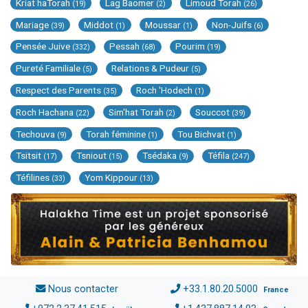
Kriat haTorah
Lag Baomer
Limoud Torah
(19)
(2)
(26)
Mariage
Middot
Moussar
Non-Juifs
(39)
(1)
(1)
(6)
Pensée Juive
Pessah
Pourim
(332)
(68)
(19)
Pureté Familiale
Relations & Pudeur
(5)
(5)
Respect des Parents
Roch 'Hodech
(35)
(1)
Roch Hachana
Sim'hat Torah
Souccot
(22)
(2)
(39)
Techouva
Torah féminine
Tou Bichvat
(9)
(1)
(1)
Tsitsit
Tsniout
Tsédaka
Téfila
(17)
(15)
(9)
(247)
Téfilines
Yom Kippour
(33)
(13)
Nous contacter
+33.1.80.20.5000
France