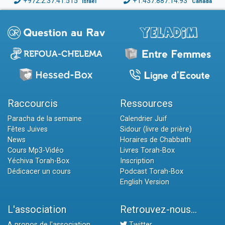
+972.2.37.41.515
+1.437.887.14.93
Israël
Canada
Raccourcis
Ressources
Paracha de la semaine
Calendrier Juif
Fêtes Juives
Sidour (livre de prière)
News
Horaires de Chabbath
Cours Mp3-Vidéo
Livres Torah-Box
Yéchiva Torah-Box
Inscription
Dédicacer un cours
Podcast Torah-Box
English Version
L'association
Retrouvez-nous...
A propos de l'association
Twitter