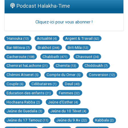
Podcast Halakha-Time
Cliquez-ici pour vous abonner !
'Hanouka
Actualité
Argent & Travail
(13)
(4)
(62)
Bar-Mitsva
Brakhot
Brit-Mila
(7)
(244)
(12)
Cacheroute
Chabbath
Chavouot
(108)
(471)
(24)
Chemirat haLachone
Chemita
Chiddoukh
(21)
(13)
(7)
Chémini Atseret
Compte du Omer
Conversion
(5)
(5)
(12)
Couple
Célibataires
Deuil
(6)
(1)
(40)
Education des enfants
Femmes
(21)
(32)
Hochaana Rabba
Jeûne d'Esther
(2)
(4)
Jeûne de Guedalia
Jeûne du 10 Tévet
(3)
(4)
Jeûne du 17 Tamouz
Jeûne du 9 Av
Kabbala
(11)
(22)
(2)