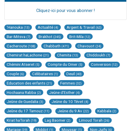
Cliquez-ici pour vous abonner !
'Hanouka
Actualité
Argent & Travail
(13)
(4)
(62)
Bar-Mitsva
Brakhot
Brit-Mila
(7)
(245)
(12)
Cacheroute
Chabbath
Chavouot
(108)
(471)
(24)
Chemirat haLachone
Chemita
Chiddoukh
(21)
(13)
(7)
Chémini Atseret
Compte du Omer
Conversion
(5)
(5)
(12)
Couple
Célibataires
Deuil
(6)
(1)
(40)
Education des enfants
Femmes
(21)
(32)
Hochaana Rabba
Jeûne d'Esther
(2)
(4)
Jeûne de Guedalia
Jeûne du 10 Tévet
(3)
(4)
Jeûne du 17 Tamouz
Jeûne du 9 Av
Kabbala
(11)
(22)
(2)
Kriat haTorah
Lag Baomer
Limoud Torah
(19)
(2)
(26)
Mariage
Middot
Moussar
Non-Juifs
(39)
(1)
(1)
(6)