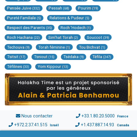
Pensée Juive
Pessah
Pourim
(332)
(68)
(19)
Pureté Familiale
Relations & Pudeur
(5)
(5)
Respect des Parents
Roch 'Hodech
(35)
(1)
Roch Hachana
Sim'hat Torah
Souccot
(22)
(2)
(39)
Techouva
Torah féminine
Tou Bichvat
(9)
(1)
(1)
Tsitsit
Tsniout
Tsédaka
Téfila
(17)
(15)
(9)
(247)
Téfilines
Yom Kippour
(33)
(13)
Nous contacter
+33.1.80.20.5000
France
+972.2.37.41.515
+1.437.887.14.93
Israël
Canada