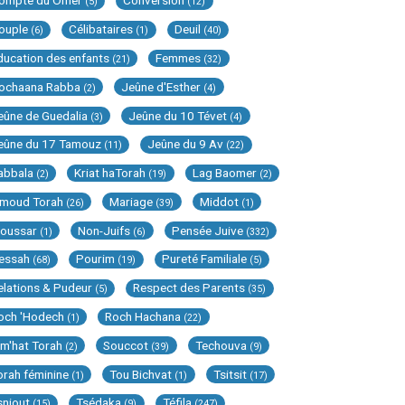
ompte du Omer
Conversion
(5)
(12)
ouple
Célibataires
Deuil
(6)
(1)
(40)
ducation des enfants
Femmes
(21)
(32)
ochaana Rabba
Jeûne d'Esther
(2)
(4)
eûne de Guedalia
Jeûne du 10 Tévet
(3)
(4)
eûne du 17 Tamouz
Jeûne du 9 Av
(11)
(22)
abbala
Kriat haTorah
Lag Baomer
(2)
(19)
(2)
imoud Torah
Mariage
Middot
(26)
(39)
(1)
oussar
Non-Juifs
Pensée Juive
(1)
(6)
(332)
essah
Pourim
Pureté Familiale
(68)
(19)
(5)
elations & Pudeur
Respect des Parents
(5)
(35)
och 'Hodech
Roch Hachana
(1)
(22)
im'hat Torah
Souccot
Techouva
(2)
(39)
(9)
orah féminine
Tou Bichvat
Tsitsit
(1)
(1)
(17)
sniout
Tsédaka
Téfila
(15)
(9)
(247)