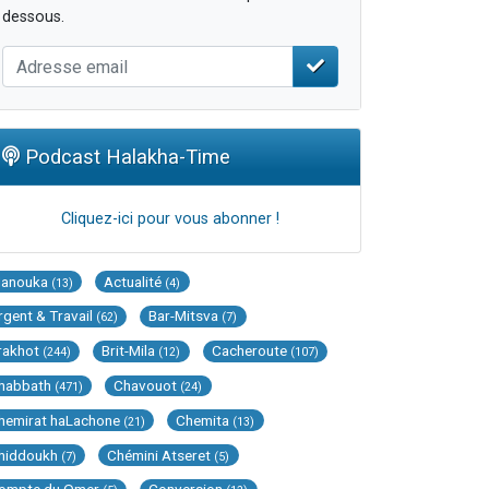
dessous.
Podcast Halakha-Time
Cliquez-ici pour vous abonner !
Hanouka
Actualité
(13)
(4)
rgent & Travail
Bar-Mitsva
(62)
(7)
rakhot
Brit-Mila
Cacheroute
(244)
(12)
(107)
habbath
Chavouot
(471)
(24)
hemirat haLachone
Chemita
(21)
(13)
hiddoukh
Chémini Atseret
(7)
(5)