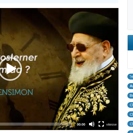
'
A
B
C
C
C