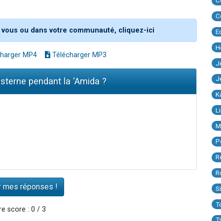
C
C
 vous ou dans votre communauté, cliquez-ici
E
H
harger MP4
Télécharger MP3
J
J
sterne pendant la 'Amida ?
K
L
M
P
R
R
S
T
e score : 0 / 3
T