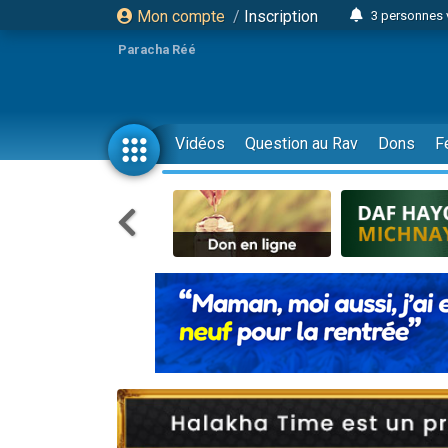
Mon compte
/
Inscription
Odaya vient 
3 personn
Paracha Réé
3 personn
2 personnes 
13 personnes
Vidéos
Question au Rav
Dons
F
30 perso
Il reste 
12 nouve
3 personnes 
2 personnes 
2 nouvel
3 personnes 
8 personn
Nouvelle émis
61 personnes