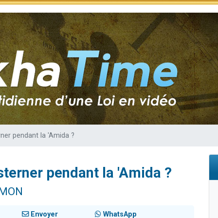
49 places pour étudier en groupe sur Zoom
de donner son Maasser
ent de donner son Maasser
viennent de nous rejoindre sur WhatsApp
er pendant la 'Amida ?
terner pendant la 'Amida ?
IMON
Envoyer
WhatsApp