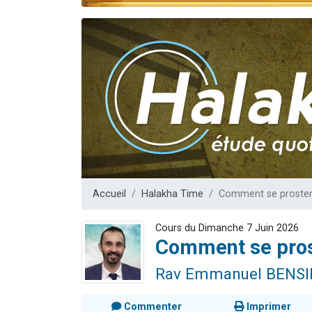
Il reste 
Ariel vient 
Nathaniel vi
4 personnes 
Accueil
Halakha Time
Comment se prostern
Cours du Dimanche 7 Juin 2026
Comment se pros
Rav Emmanuel BENS
Commenter
Imprimer