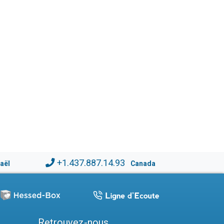
+1.437.887.14.93
raël
Canada
Retrouvez-nous...