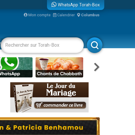
WhatsApp Torah-Box
Mon compte
Calendrier
Columbus
re
vertissements
Livres
Rabbanim
travers le temps