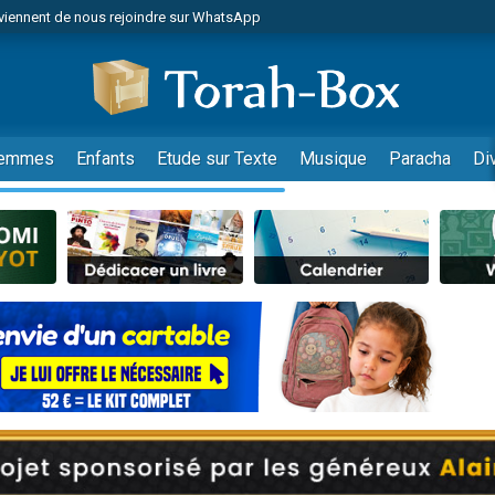
de donner son Maasser
es viennent de faire un don pour 5 jours de vacances aux Orphelins
es viennent de faire un don pour Diane, 80 ans, dans un appartement insalub
viennent de nous rejoindre sur WhatsApp
 viennent de demander une bénédiction
emmes
Enfants
Etude sur Texte
Musique
Paracha
Di
nnes viennent de faire un don pour Sauvez la jambe de Yohan
49 places pour étudier en groupe sur Zoom
lles musiques dans Torah-Box Music
viennent de nous rejoindre sur WhatsApp
viennent de nous rejoindre sur WhatsApp
les musiques dans Torah-Box Music
viennent de nous rejoindre sur WhatsApp
es viennent de faire un don pour Tsédaka : pauvres d'Israel
sion radio : Visions de grandeur n°104 : Le Chabbath et le Birkat Hamazone à 
 viennent de demander une bénédiction