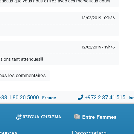
adeaux que vous nous offrez avec ces merveilleux cours
13/02/2019 - 09h36
12/02/2019 - 19h46
ions tant attendues!!!
tous les commentaires
+33.1.80.20.5000
+972.2.37.41.515
France
Is
ources
L'association