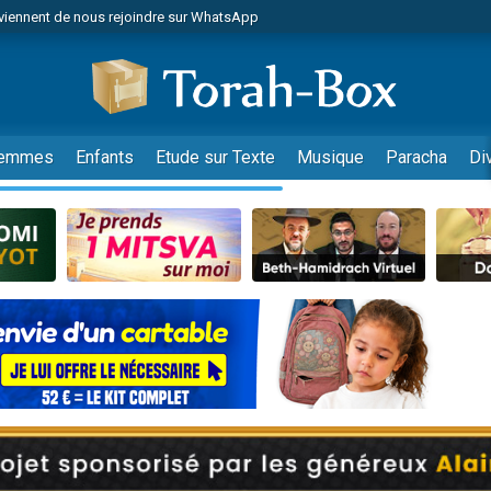
viennent de nous rejoindre sur WhatsApp
viennent de nous rejoindre sur WhatsApp
de donner son Maasser
es viennent de faire un don pour 5 jours de vacances aux Orphelins
es viennent de faire un don pour Diane, 80 ans, dans un appartement insalub
emmes
Enfants
Etude sur Texte
Musique
Paracha
Di
 viennent de demander une bénédiction
viennent de nous rejoindre sur WhatsApp
nnes viennent de faire un don pour Sauvez la jambe de Yohan
49 places pour étudier en groupe sur Zoom
lles musiques dans Torah-Box Music
viennent de nous rejoindre sur WhatsApp
viennent de nous rejoindre sur WhatsApp
viennent de nous rejoindre sur WhatsApp
les musiques dans Torah-Box Music
es viennent de faire un don pour Tsédaka : pauvres d'Israel