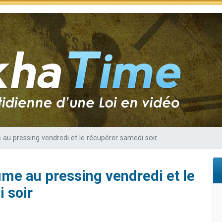
sion radio : Visions de grandeur n°104 : Le Chabbath et le Birkat Hamazone à 
 viennent de demander une bénédiction
de donner son Maasser
49 places pour étudier en groupe sur Zoom
 donner son Maasser
au pressing vendredi et le récupérer samedi soir
me au pressing vendredi et le
 soir