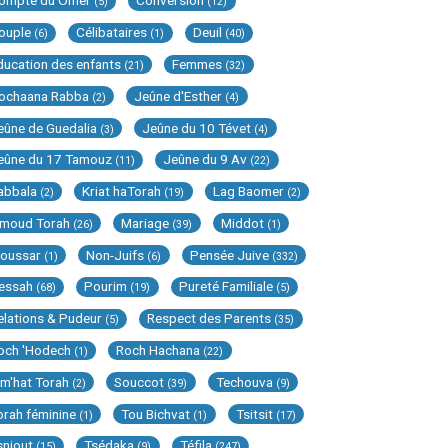
ompte du Omer
Conversion
(5)
(12)
ouple
Célibataires
Deuil
(6)
(1)
(40)
ducation des enfants
Femmes
(21)
(32)
ochaana Rabba
Jeûne d'Esther
(2)
(4)
eûne de Guedalia
Jeûne du 10 Tévet
(3)
(4)
eûne du 17 Tamouz
Jeûne du 9 Av
(11)
(22)
abbala
Kriat haTorah
Lag Baomer
(2)
(19)
(2)
imoud Torah
Mariage
Middot
(26)
(39)
(1)
oussar
Non-Juifs
Pensée Juive
(1)
(6)
(332)
essah
Pourim
Pureté Familiale
(68)
(19)
(5)
elations & Pudeur
Respect des Parents
(5)
(35)
och 'Hodech
Roch Hachana
(1)
(22)
im'hat Torah
Souccot
Techouva
(2)
(39)
(9)
orah féminine
Tou Bichvat
Tsitsit
(1)
(1)
(17)
sniout
Tsédaka
Téfila
(15)
(9)
(247)