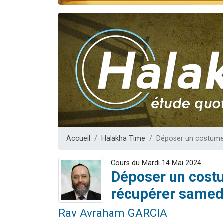
Nouvelle émis
61 personnes
Ariel vient 
Il reste 
Eva vient de
Accueil
Halakha Time
Déposer un costume 
Cours du Mardi 14 Mai 2024
Déposer un costu
récupérer samedi
Rav Avraham GARCIA