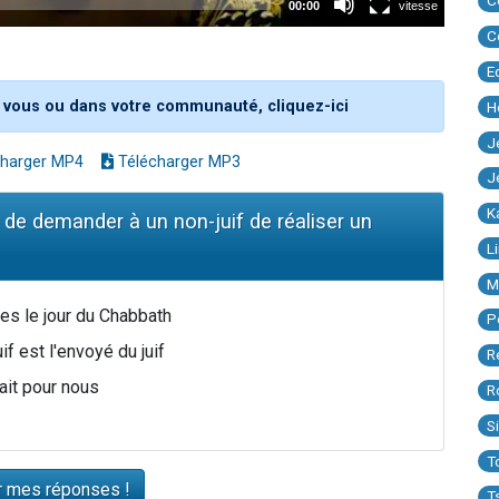
C
C
E
 vous ou dans votre communauté, cliquez-ici
H
J
harger MP4
Télécharger MP3
J
K
t de demander à un non-juif de réaliser un
L
M
es le jour du Chabbath
P
if est l'envoyé du juif
R
fait pour nous
R
S
T
T