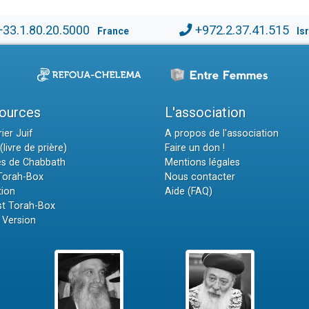
+33.1.80.20.5000
+972.2.37.41.515
France
Is
ources
L'association
ier Juif
A propos de l'association
(livre de prière)
Faire un don !
es de Chabbath
Mentions légales
 Torah-Box
Nous contacter
tion
Aide (FAQ)
t Torah-Box
 Version