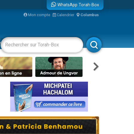
WhatsApp Torah-Box
Mon compte
Calendrier
Columbus
re
vertissements
Livres
Rabbanim