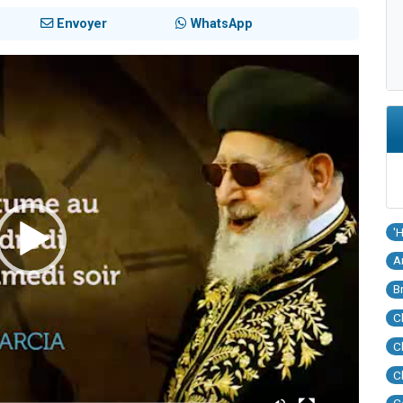
Envoyer
WhatsApp
'
A
B
C
C
C