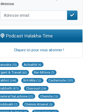
dessous.
Podcast Halakha-Time
Cliquez-ici pour vous abonner !
Hanouka
Actualité
(13)
(4)
rgent & Travail
Bar-Mitsva
(62)
(7)
rakhot
Brit-Mila
Cacheroute
(244)
(12)
(107)
habbath
Chavouot
(471)
(24)
hemirat haLachone
Chemita
(21)
(13)
hiddoukh
Chémini Atseret
(7)
(5)