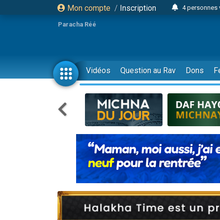
Mon compte
/
Inscription
4 personnes 
3 personnes 
Paracha Réé
Odaya vient 
3 personn
3 personn
Vidéos
Question au Rav
Dons
F
13 personnes
2 personnes 
30 perso
Il reste 
12 nouve
3 personnes 
2 personnes 
3 personnes 
2 nouvel
8 personn