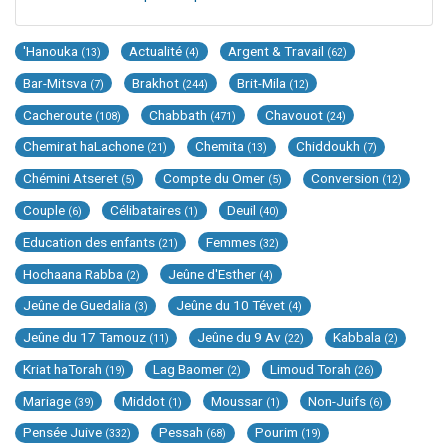
'Hanouka
Actualité
Argent & Travail
(13)
(4)
(62)
Bar-Mitsva
Brakhot
Brit-Mila
(7)
(244)
(12)
Cacheroute
Chabbath
Chavouot
(108)
(471)
(24)
Chemirat haLachone
Chemita
Chiddoukh
(21)
(13)
(7)
Chémini Atseret
Compte du Omer
Conversion
(5)
(5)
(12)
Couple
Célibataires
Deuil
(6)
(1)
(40)
Education des enfants
Femmes
(21)
(32)
Hochaana Rabba
Jeûne d'Esther
(2)
(4)
Jeûne de Guedalia
Jeûne du 10 Tévet
(3)
(4)
Jeûne du 17 Tamouz
Jeûne du 9 Av
Kabbala
(11)
(22)
(2)
Kriat haTorah
Lag Baomer
Limoud Torah
(19)
(2)
(26)
Mariage
Middot
Moussar
Non-Juifs
(39)
(1)
(1)
(6)
Pensée Juive
Pessah
Pourim
(332)
(68)
(19)