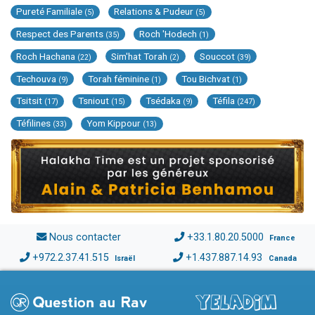
Pureté Familiale
Relations & Pudeur
(5)
(5)
Respect des Parents
Roch 'Hodech
(35)
(1)
Roch Hachana
Sim'hat Torah
Souccot
(22)
(2)
(39)
Techouva
Torah féminine
Tou Bichvat
(9)
(1)
(1)
Tsitsit
Tsniout
Tsédaka
Téfila
(17)
(15)
(9)
(247)
Téfilines
Yom Kippour
(33)
(13)
Nous contacter
+33.1.80.20.5000
France
+972.2.37.41.515
+1.437.887.14.93
Israël
Canada