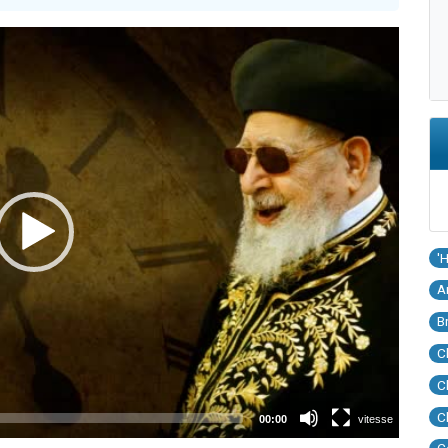
'
A
B
C
C
C