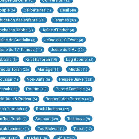
ompte du Omer
Conversion
(5)
(12)
ouple
Célibataires
Deuil
(6)
(1)
(40)
ducation des enfants
Femmes
(21)
(32)
ochaana Rabba
Jeûne d'Esther
(2)
(4)
eûne de Guedalia
Jeûne du 10 Tévet
(3)
(4)
eûne du 17 Tamouz
Jeûne du 9 Av
(11)
(22)
abbala
Kriat haTorah
Lag Baomer
(2)
(19)
(2)
imoud Torah
Mariage
Middot
(26)
(39)
(1)
oussar
Non-Juifs
Pensée Juive
(1)
(6)
(332)
essah
Pourim
Pureté Familiale
(68)
(19)
(5)
elations & Pudeur
Respect des Parents
(5)
(35)
och 'Hodech
Roch Hachana
(1)
(22)
im'hat Torah
Souccot
Techouva
(2)
(39)
(9)
orah féminine
Tou Bichvat
Tsitsit
(1)
(1)
(17)
sniout
Tsédaka
Téfila
(15)
(9)
(247)