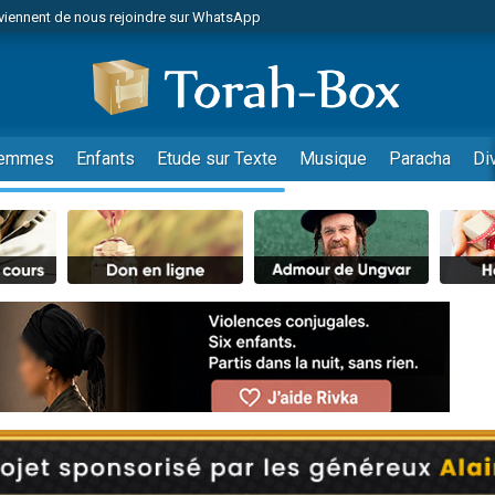
viennent de nous rejoindre sur WhatsApp
viennent de nous rejoindre sur WhatsApp
de donner son Maasser
es viennent de faire un don pour 5 jours de vacances aux Orphelins
es viennent de faire un don pour Diane, 80 ans, dans un appartement insalub
emmes
Enfants
Etude sur Texte
Musique
Paracha
Di
 viennent de demander une bénédiction
viennent de nous rejoindre sur WhatsApp
nnes viennent de faire un don pour Sauvez la jambe de Yohan
49 places pour étudier en groupe sur Zoom
lles musiques dans Torah-Box Music
viennent de nous rejoindre sur WhatsApp
viennent de nous rejoindre sur WhatsApp
viennent de nous rejoindre sur WhatsApp
les musiques dans Torah-Box Music
es viennent de faire un don pour Tsédaka : pauvres d'Israel