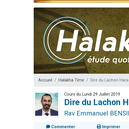
Nouvelle émis
61 personnes
Ariel vient 
Il reste 
Eva vient de
Accueil
Halakha Time
Dire du Lachon Hara
Cours du Lundi 29 Juillet 2019
Dire du Lachon H
Rav Emmanuel BENS
Commenter
Imprimer