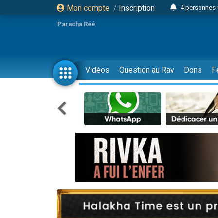
Mon compte
/
Inscription
4 personnes 
3 personnes 
Paracha Réé
Odaya vient 
3 personn
3 personn
Vidéos
Question au Rav
Dons
F
13 personnes
2 personnes 
30 perso
Il reste 
12 nouve
3 personnes 
2 personnes 
3 personnes 
2 nouvel
8 personn