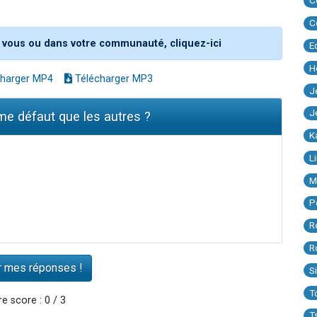
C
C
 vous ou dans votre communauté, cliquez-ici
E
H
harger MP4
Télécharger MP3
J
J
ême défaut que les autres ?
K
L
M
P
R
R
S
T
e score : 0 / 3
T