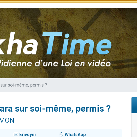
sion radio : Visions de grandeur n°104 : Le Chabbath et le Birkat Hamazone à 
 viennent de demander une bénédiction
de donner son Maasser
49 places pour étudier en groupe sur Zoom
 donner son Maasser
 sur soi-même, permis ?
ara sur soi-même, permis ?
IMON
Envoyer
WhatsApp