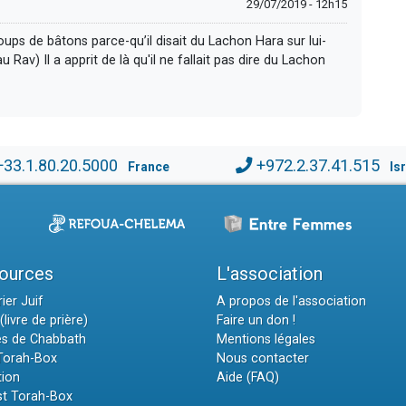
29/07/2019 - 12h15
ups de bâtons parce-qu’il disait du Lachon Hara sur lui-
 Rav) Il a apprit de là qu'il ne fallait pas dire du Lachon
+33.1.80.20.5000
+972.2.37.41.515
France
Is
ources
L'association
ier Juif
A propos de l'association
(livre de prière)
Faire un don !
es de Chabbath
Mentions légales
 Torah-Box
Nous contacter
tion
Aide (FAQ)
t Torah-Box