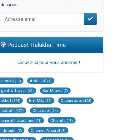
dessous.
Podcast Halakha-Time
Cliquez-ici pour vous abonner !
Hanouka
Actualité
(13)
(4)
rgent & Travail
Bar-Mitsva
(62)
(7)
rakhot
Brit-Mila
Cacheroute
(244)
(12)
(108)
habbath
Chavouot
(471)
(24)
hemirat haLachone
Chemita
(21)
(13)
hiddoukh
Chémini Atseret
(7)
(5)