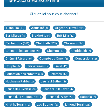
Podcast Halakha-Time
Cliquez-ici pour vous abonner !
'Hanouka
Actualité
Argent & Travail
(13)
(4)
(62)
Bar-Mitsva
Brakhot
Brit-Mila
(7)
(244)
(12)
Cacheroute
Chabbath
Chavouot
(108)
(471)
(24)
Chemirat haLachone
Chemita
Chiddoukh
(21)
(13)
(7)
Chémini Atseret
Compte du Omer
Conversion
(5)
(5)
(12)
Couple
Célibataires
Deuil
(6)
(1)
(40)
Education des enfants
Femmes
(21)
(32)
Hochaana Rabba
Jeûne d'Esther
(2)
(4)
Jeûne de Guedalia
Jeûne du 10 Tévet
(3)
(4)
Jeûne du 17 Tamouz
Jeûne du 9 Av
Kabbala
(11)
(22)
(2)
Kriat haTorah
Lag Baomer
Limoud Torah
(19)
(2)
(26)