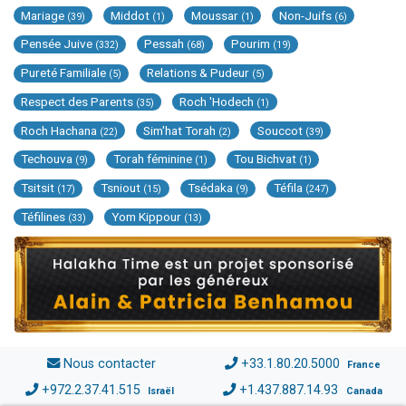
Mariage
Middot
Moussar
Non-Juifs
(39)
(1)
(1)
(6)
Pensée Juive
Pessah
Pourim
(332)
(68)
(19)
Pureté Familiale
Relations & Pudeur
(5)
(5)
Respect des Parents
Roch 'Hodech
(35)
(1)
Roch Hachana
Sim'hat Torah
Souccot
(22)
(2)
(39)
Techouva
Torah féminine
Tou Bichvat
(9)
(1)
(1)
Tsitsit
Tsniout
Tsédaka
Téfila
(17)
(15)
(9)
(247)
Téfilines
Yom Kippour
(33)
(13)
Nous contacter
+33.1.80.20.5000
France
+972.2.37.41.515
+1.437.887.14.93
Israël
Canada