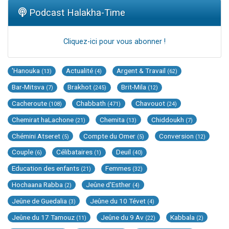
Podcast Halakha-Time
Cliquez-ici pour vous abonner !
'Hanouka
Actualité
Argent & Travail
(13)
(4)
(62)
Bar-Mitsva
Brakhot
Brit-Mila
(7)
(245)
(12)
Cacheroute
Chabbath
Chavouot
(108)
(471)
(24)
Chemirat haLachone
Chemita
Chiddoukh
(21)
(13)
(7)
Chémini Atseret
Compte du Omer
Conversion
(5)
(5)
(12)
Couple
Célibataires
Deuil
(6)
(1)
(40)
Education des enfants
Femmes
(21)
(32)
Hochaana Rabba
Jeûne d'Esther
(2)
(4)
Jeûne de Guedalia
Jeûne du 10 Tévet
(3)
(4)
Jeûne du 17 Tamouz
Jeûne du 9 Av
Kabbala
(11)
(22)
(2)