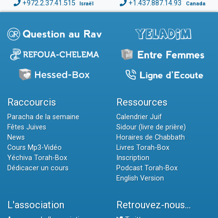
+972.2.37.41.515
+1.437.887.14.93
Israël
Canada
Raccourcis
Ressources
Paracha de la semaine
Calendrier Juif
Fêtes Juives
Sidour (livre de prière)
News
Horaires de Chabbath
Cours Mp3-Vidéo
Livres Torah-Box
Yéchiva Torah-Box
Inscription
Dédicacer un cours
Podcast Torah-Box
English Version
L'association
Retrouvez-nous...