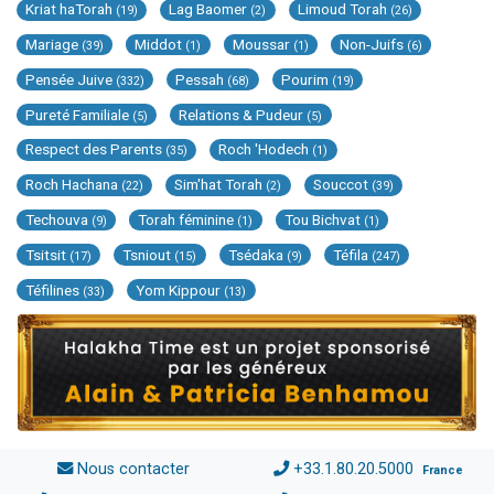
Kriat haTorah
Lag Baomer
Limoud Torah
(19)
(2)
(26)
Mariage
Middot
Moussar
Non-Juifs
(39)
(1)
(1)
(6)
Pensée Juive
Pessah
Pourim
(332)
(68)
(19)
Pureté Familiale
Relations & Pudeur
(5)
(5)
Respect des Parents
Roch 'Hodech
(35)
(1)
Roch Hachana
Sim'hat Torah
Souccot
(22)
(2)
(39)
Techouva
Torah féminine
Tou Bichvat
(9)
(1)
(1)
Tsitsit
Tsniout
Tsédaka
Téfila
(17)
(15)
(9)
(247)
Téfilines
Yom Kippour
(33)
(13)
Nous contacter
+33.1.80.20.5000
France