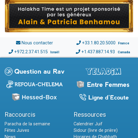
Nous contacter
+33.1.80.20.5000
France
+972.2.37.41.515
+1.437.887.14.93
Israël
Canada
Raccourcis
Ressources
Paracha de la semaine
Calendrier Juif
Fêtes Juives
Sidour (livre de prière)
News
Horaires de Chabbath