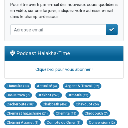
Pour être averti par e-mail des nouveaux cours quotidiens
en vidéo, sur une loi juive, indiquez votre adresse e-mail
dans le champ ci-dessous.
Podcast Halakha-Time
Cliquez-ici pour vous abonner !
'Hanouka
Actualité
Argent & Travail
(13)
(4)
(62)
Bar-Mitsva
Brakhot
Brit-Mila
(7)
(245)
(12)
Cacheroute
Chabbath
Chavouot
(107)
(469)
(24)
Chemirat haLachone
Chemita
Chiddoukh
(21)
(13)
(7)
Chémini Atseret
Compte du Omer
Conversion
(5)
(5)
(12)