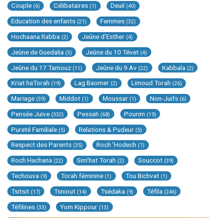
Couple
Célibataires
Deuil
(6)
(1)
(40)
Education des enfants
Femmes
(21)
(32)
Hochaana Rabba
Jeûne d'Esther
(2)
(4)
Jeûne de Guedalia
Jeûne du 10 Tévet
(3)
(4)
Jeûne du 17 Tamouz
Jeûne du 9 Av
Kabbala
(11)
(22)
(2)
Kriat haTorah
Lag Baomer
Limoud Torah
(19)
(2)
(26)
Mariage
Middot
Moussar
Non-Juifs
(39)
(1)
(1)
(6)
Pensée Juive
Pessah
Pourim
(332)
(68)
(19)
Pureté Familiale
Relations & Pudeur
(5)
(5)
Respect des Parents
Roch 'Hodech
(35)
(1)
Roch Hachana
Sim'hat Torah
Souccot
(22)
(2)
(39)
Techouva
Torah féminine
Tou Bichvat
(9)
(1)
(1)
Tsitsit
Tsniout
Tsédaka
Téfila
(17)
(14)
(9)
(246)
Téfilines
Yom Kippour
(33)
(13)