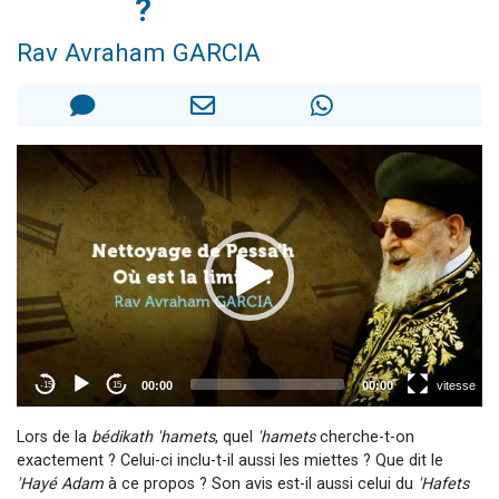
?
3 personnes viennent de nous rejoindre sur WhatsApp
Rav Avraham GARCIA
11 personnes viennent de demander une bénédiction
Il reste 49 places pour étudier en groupe sur Zoom
3 personnes viennent de faire un don pour Diane, 80 ans, dans un appartement insalubre
5 personnes viennent de faire un don pour Reloger Rivka, 6 enfants, victime de violences...
Lors de la
bédikath 'hamets
, quel
'hamets
cherche-t-on
exactement ? Celui-ci inclu-t-il aussi les miettes ? Que dit le
'Hayé Adam
à ce propos ? Son avis est-il aussi celui du
'Hafets