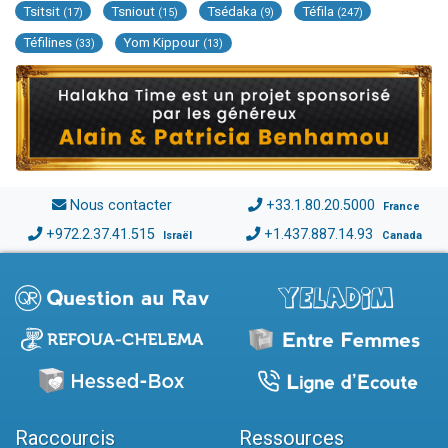
Tsitsit
Tsniout
Tsédaka
Téfila
(17)
(15)
(9)
(247)
Téfilines
Yom Kippour
(33)
(13)
Nous contacter
+33.1.80.20.5000
France
+972.2.37.41.515
+1.437.887.14.93
Israël
Canada
Raccourcis
Ressources