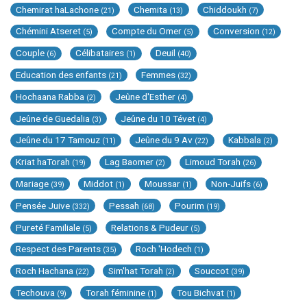
Chemirat haLachone
Chemita
Chiddoukh
(21)
(13)
(7)
Chémini Atseret
Compte du Omer
Conversion
(5)
(5)
(12)
Couple
Célibataires
Deuil
(6)
(1)
(40)
Education des enfants
Femmes
(21)
(32)
Hochaana Rabba
Jeûne d'Esther
(2)
(4)
Jeûne de Guedalia
Jeûne du 10 Tévet
(3)
(4)
Jeûne du 17 Tamouz
Jeûne du 9 Av
Kabbala
(11)
(22)
(2)
Kriat haTorah
Lag Baomer
Limoud Torah
(19)
(2)
(26)
Mariage
Middot
Moussar
Non-Juifs
(39)
(1)
(1)
(6)
Pensée Juive
Pessah
Pourim
(332)
(68)
(19)
Pureté Familiale
Relations & Pudeur
(5)
(5)
Respect des Parents
Roch 'Hodech
(35)
(1)
Roch Hachana
Sim'hat Torah
Souccot
(22)
(2)
(39)
Techouva
Torah féminine
Tou Bichvat
(9)
(1)
(1)