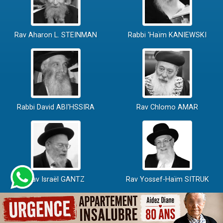
Rav Aharon L. STEINMAN
Rabbi 'Haïm KANIEWSKI
Rabbi David ABI'HSSIRA
Rav Chlomo AMAR
Rav Israël GANTZ
Rav Yossef-Haïm SITRUK