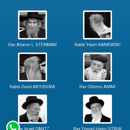
Rav Aharon L. STEINMAN
Rabbi 'Haïm KANIEWSKI
Rabbi David ABI'HSSIRA
Rav Chlomo AMAR
Rav Israël GANTZ
Rav Yossef-Haïm SITRUK