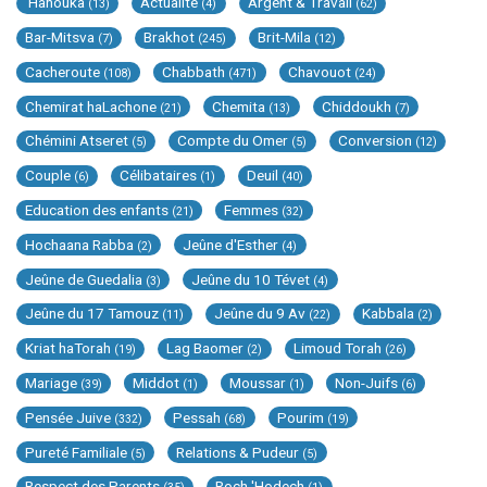
'Hanouka
Actualité
Argent & Travail
(13)
(4)
(62)
Bar-Mitsva
Brakhot
Brit-Mila
(7)
(245)
(12)
Cacheroute
Chabbath
Chavouot
(108)
(471)
(24)
Chemirat haLachone
Chemita
Chiddoukh
(21)
(13)
(7)
Chémini Atseret
Compte du Omer
Conversion
(5)
(5)
(12)
Couple
Célibataires
Deuil
(6)
(1)
(40)
Education des enfants
Femmes
(21)
(32)
Hochaana Rabba
Jeûne d'Esther
(2)
(4)
Jeûne de Guedalia
Jeûne du 10 Tévet
(3)
(4)
Jeûne du 17 Tamouz
Jeûne du 9 Av
Kabbala
(11)
(22)
(2)
Kriat haTorah
Lag Baomer
Limoud Torah
(19)
(2)
(26)
Mariage
Middot
Moussar
Non-Juifs
(39)
(1)
(1)
(6)
Pensée Juive
Pessah
Pourim
(332)
(68)
(19)
Pureté Familiale
Relations & Pudeur
(5)
(5)
Respect des Parents
Roch 'Hodech