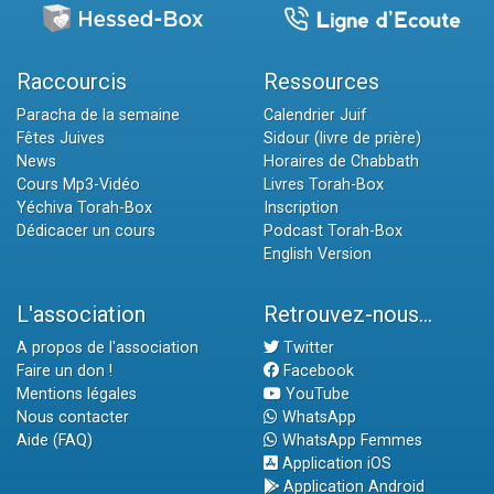
Raccourcis
Ressources
Paracha de la semaine
Calendrier Juif
Fêtes Juives
Sidour (livre de prière)
News
Horaires de Chabbath
Cours Mp3-Vidéo
Livres Torah-Box
Yéchiva Torah-Box
Inscription
Dédicacer un cours
Podcast Torah-Box
English Version
L'association
Retrouvez-nous...
A propos de l'association
Twitter
Faire un don !
Facebook
Mentions légales
YouTube
Nous contacter
WhatsApp
Aide (FAQ)
WhatsApp Femmes
Application iOS
Application Android