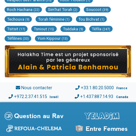
(35)
(1)
Roch Hachana
Sim'hat Torah
Souccot
(22)
(2)
(39)
Techouva
Torah féminine
Tou Bichvat
(9)
(1)
(1)
Tsitsit
Tsniout
Tsédaka
Téfila
(17)
(15)
(9)
(247)
Téfilines
Yom Kippour
(33)
(13)
Nous contacter
+33.1.80.20.5000
France
+972.2.37.41.515
+1.437.887.14.93
Israël
Canada