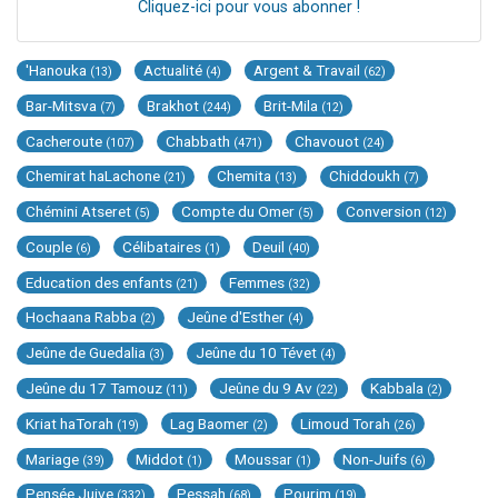
Cliquez-ici pour vous abonner !
'Hanouka
Actualité
Argent & Travail
(13)
(4)
(62)
Bar-Mitsva
Brakhot
Brit-Mila
(7)
(244)
(12)
Cacheroute
Chabbath
Chavouot
(107)
(471)
(24)
Chemirat haLachone
Chemita
Chiddoukh
(21)
(13)
(7)
Chémini Atseret
Compte du Omer
Conversion
(5)
(5)
(12)
Couple
Célibataires
Deuil
(6)
(1)
(40)
Education des enfants
Femmes
(21)
(32)
Hochaana Rabba
Jeûne d'Esther
(2)
(4)
Jeûne de Guedalia
Jeûne du 10 Tévet
(3)
(4)
Jeûne du 17 Tamouz
Jeûne du 9 Av
Kabbala
(11)
(22)
(2)
Kriat haTorah
Lag Baomer
Limoud Torah
(19)
(2)
(26)
Mariage
Middot
Moussar
Non-Juifs
(39)
(1)
(1)
(6)
Pensée Juive
Pessah
Pourim
(332)
(68)
(19)