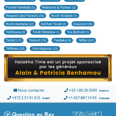
Pureté Familiale
Relations & Pudeur
(5)
(5)
Respect des Parents
Roch 'Hodech
(35)
(1)
Roch Hachana
Sim'hat Torah
Souccot
(22)
(2)
(39)
Techouva
Torah féminine
Tou Bichvat
(9)
(1)
(1)
Tsitsit
Tsniout
Tsédaka
Téfila
(17)
(15)
(9)
(247)
Téfilines
Yom Kippour
(33)
(13)
Nous contacter
+33.1.80.20.5000
France
+972.2.37.41.515
+1.437.887.14.93
Israël
Canada