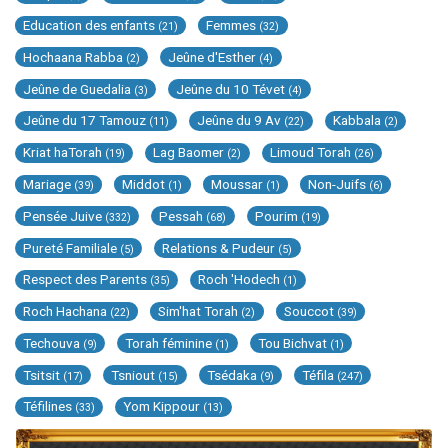
Education des enfants
Femmes
(21)
(32)
Hochaana Rabba
Jeûne d'Esther
(2)
(4)
Jeûne de Guedalia
Jeûne du 10 Tévet
(3)
(4)
Jeûne du 17 Tamouz
Jeûne du 9 Av
Kabbala
(11)
(22)
(2)
Kriat haTorah
Lag Baomer
Limoud Torah
(19)
(2)
(26)
Mariage
Middot
Moussar
Non-Juifs
(39)
(1)
(1)
(6)
Pensée Juive
Pessah
Pourim
(332)
(68)
(19)
Pureté Familiale
Relations & Pudeur
(5)
(5)
Respect des Parents
Roch 'Hodech
(35)
(1)
Roch Hachana
Sim'hat Torah
Souccot
(22)
(2)
(39)
Techouva
Torah féminine
Tou Bichvat
(9)
(1)
(1)
Tsitsit
Tsniout
Tsédaka
Téfila
(17)
(15)
(9)
(247)
Téfilines
Yom Kippour
(33)
(13)