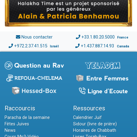
Nous contacter
+33.1.80.20.5000
France
+972.2.37.41.515
+1.437.887.14.93
Israël
Canada
Raccourcis
Ressources
Paracha de la semaine
Calendrier Juif
Fêtes Juives
Sidour (livre de prière)
News
Horaires de Chabbath
Cours Mp3-Vidéo
Livres Torah-Box