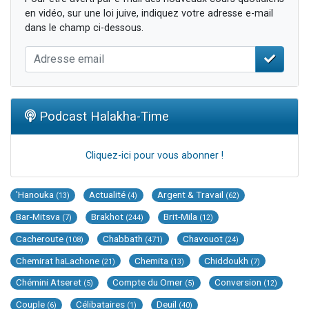
en vidéo, sur une loi juive, indiquez votre adresse e-mail
dans le champ ci-dessous.
Podcast Halakha-Time
Cliquez-ici pour vous abonner !
'Hanouka
Actualité
Argent & Travail
(13)
(4)
(62)
Bar-Mitsva
Brakhot
Brit-Mila
(7)
(244)
(12)
Cacheroute
Chabbath
Chavouot
(108)
(471)
(24)
Chemirat haLachone
Chemita
Chiddoukh
(21)
(13)
(7)
Chémini Atseret
Compte du Omer
Conversion
(5)
(5)
(12)
Couple
Célibataires
Deuil
(6)
(1)
(40)