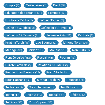
Couple
Célibataires
Deuil
(6)
(1)
(40)
Education des enfants
Femmes
(21)
(32)
Hochaana Rabba
Jeûne d'Esther
(2)
(4)
Jeûne de Guedalia
Jeûne du 10 Tévet
(3)
(4)
Jeûne du 17 Tamouz
Jeûne du 9 Av
Kabbala
(11)
(22)
(2)
Kriat haTorah
Lag Baomer
Limoud Torah
(19)
(2)
(26)
Mariage
Middot
Moussar
Non-Juifs
(39)
(1)
(1)
(6)
Pensée Juive
Pessah
Pourim
(332)
(68)
(19)
Pureté Familiale
Relations & Pudeur
(5)
(5)
Respect des Parents
Roch 'Hodech
(35)
(1)
Roch Hachana
Sim'hat Torah
Souccot
(22)
(2)
(39)
Techouva
Torah féminine
Tou Bichvat
(9)
(1)
(1)
Tsitsit
Tsniout
Tsédaka
Téfila
(17)
(15)
(9)
(247)
Téfilines
Yom Kippour
(33)
(13)