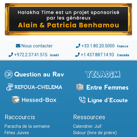
Nous contacter
+33.1.80.20.5000
France
+972.2.37.41.515
+1.437.887.14.93
Israël
Canada
Raccourcis
Ressources
Paracha de la semaine
Calendrier Juif
Fêtes Juives
Sidour (livre de prière)