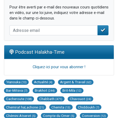
Pour être averti par e-mail des nouveaux cours quotidiens
en vidéo, sur une loi juive, indiquez votre adresse e-mail
dans le champ ci-dessous.
Podcast Halakha-Time
Cliquez-ici pour vous abonner !
'Hanouka
Actualité
Argent & Travail
(13)
(4)
(62)
Bar-Mitsva
Brakhot
Brit-Mila
(7)
(244)
(12)
Cacheroute
Chabbath
Chavouot
(108)
(471)
(24)
Chemirat haLachone
Chemita
Chiddoukh
(21)
(13)
(7)
Chémini Atseret
Compte du Omer
Conversion
(5)
(5)
(12)