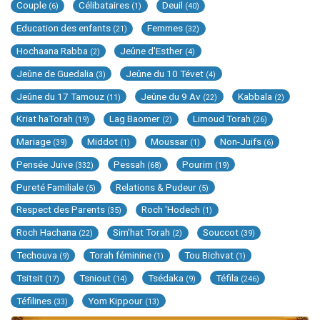
Couple
Célibataires
Deuil
(6)
(1)
(40)
Education des enfants
Femmes
(21)
(32)
Hochaana Rabba
Jeûne d'Esther
(2)
(4)
Jeûne de Guedalia
Jeûne du 10 Tévet
(3)
(4)
Jeûne du 17 Tamouz
Jeûne du 9 Av
Kabbala
(11)
(22)
(2)
Kriat haTorah
Lag Baomer
Limoud Torah
(19)
(2)
(26)
Mariage
Middot
Moussar
Non-Juifs
(39)
(1)
(1)
(6)
Pensée Juive
Pessah
Pourim
(332)
(68)
(19)
Pureté Familiale
Relations & Pudeur
(5)
(5)
Respect des Parents
Roch 'Hodech
(35)
(1)
Roch Hachana
Sim'hat Torah
Souccot
(22)
(2)
(39)
Techouva
Torah féminine
Tou Bichvat
(9)
(1)
(1)
Tsitsit
Tsniout
Tsédaka
Téfila
(17)
(14)
(9)
(246)
Téfilines
Yom Kippour
(33)
(13)