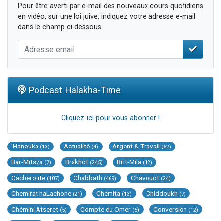
Pour être averti par e-mail des nouveaux cours quotidiens
en vidéo, sur une loi juive, indiquez votre adresse e-mail
dans le champ ci-dessous.
Podcast Halakha-Time
Cliquez-ici pour vous abonner !
'Hanouka
Actualité
Argent & Travail
(13)
(4)
(62)
Bar-Mitsva
Brakhot
Brit-Mila
(7)
(245)
(12)
Cacheroute
Chabbath
Chavouot
(107)
(469)
(24)
Chemirat haLachone
Chemita
Chiddoukh
(21)
(13)
(7)
Chémini Atseret
Compte du Omer
Conversion
(5)
(5)
(12)