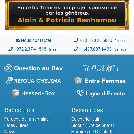
Nous contacter
+33.1.80.20.5000
France
+972.2.37.41.515
+1.437.887.14.93
Israël
Canada
Raccourcis
Ressources
Paracha de la semaine
Calendrier Juif
Fêtes Juives
Sidour (livre de prière)
News
Horaires de Chabbath