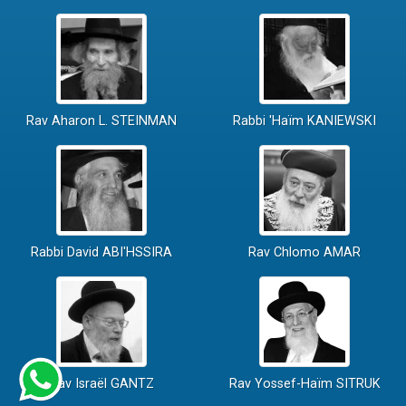
Rav Aharon L. STEINMAN
Rabbi 'Haïm KANIEWSKI
Rabbi David ABI'HSSIRA
Rav Chlomo AMAR
Rav Israël GANTZ
Rav Yossef-Haïm SITRUK