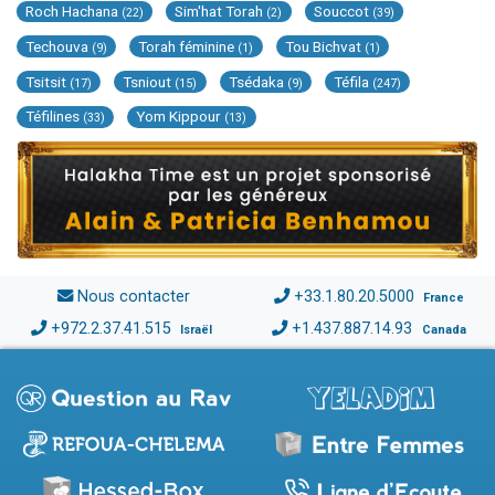
Roch Hachana
Sim'hat Torah
Souccot
(22)
(2)
(39)
Techouva
Torah féminine
Tou Bichvat
(9)
(1)
(1)
Tsitsit
Tsniout
Tsédaka
Téfila
(17)
(15)
(9)
(247)
Téfilines
Yom Kippour
(33)
(13)
Nous contacter
+33.1.80.20.5000
France
+972.2.37.41.515
+1.437.887.14.93
Israël
Canada