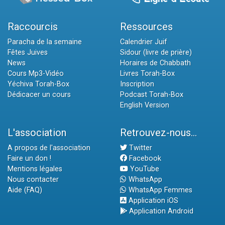
Raccourcis
Ressources
Paracha de la semaine
Calendrier Juif
Fêtes Juives
Sidour (livre de prière)
News
Horaires de Chabbath
Cours Mp3-Vidéo
Livres Torah-Box
Yéchiva Torah-Box
Inscription
Dédicacer un cours
Podcast Torah-Box
English Version
L'association
Retrouvez-nous...
A propos de l'association
Twitter
Faire un don !
Facebook
Mentions légales
YouTube
Nous contacter
WhatsApp
Aide (FAQ)
WhatsApp Femmes
Application iOS
Application Android