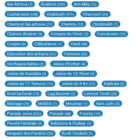
Bar-Mitsva
Brakhot
Brit-Mila
(7)
(245)
(12)
Cacheroute
Chabbath
Chavouot
(108)
(471)
(24)
Chemirat haLachone
Chemita
Chiddoukh
(21)
(13)
(7)
Chémini Atseret
Compte du Omer
Conversion
(5)
(5)
(12)
Couple
Célibataires
Deuil
(6)
(1)
(40)
Education des enfants
Femmes
(21)
(32)
Hochaana Rabba
Jeûne d'Esther
(2)
(4)
Jeûne de Guedalia
Jeûne du 10 Tévet
(3)
(4)
Jeûne du 17 Tamouz
Jeûne du 9 Av
Kabbala
(11)
(22)
(2)
Kriat haTorah
Lag Baomer
Limoud Torah
(19)
(2)
(26)
Mariage
Middot
Moussar
Non-Juifs
(39)
(1)
(1)
(6)
Pensée Juive
Pessah
Pourim
(332)
(68)
(19)
Pureté Familiale
Relations & Pudeur
(5)
(5)
Respect des Parents
Roch 'Hodech
(35)
(1)