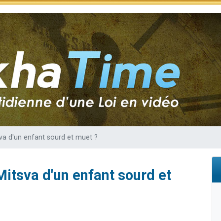
49 places pour étudier en groupe sur Zoom
lles musiques dans Torah-Box Music
viennent de nous rejoindre sur WhatsApp
viennent de nous rejoindre sur WhatsApp
viennent de nous rejoindre sur WhatsApp
sva d'un enfant sourd et muet ?
Mitsva d'un enfant sourd et