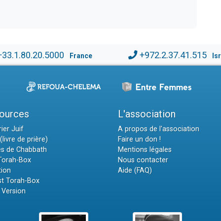
+33.1.80.20.5000
+972.2.37.41.515
France
Is
ources
L'association
ier Juif
A propos de l'association
(livre de prière)
Faire un don !
es de Chabbath
Mentions légales
 Torah-Box
Nous contacter
tion
Aide (FAQ)
t Torah-Box
 Version