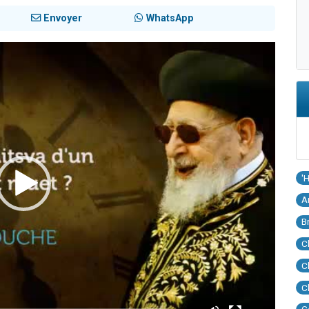
Envoyer
WhatsApp
'
A
B
C
C
C