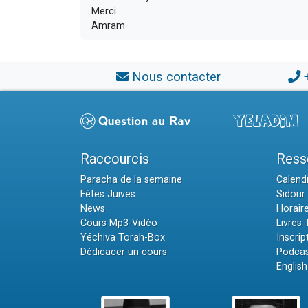
Merci
Amram
Nous contacter
Raccourcis
Ress
Paracha de la semaine
Calendr
Fêtes Juives
Sidour 
News
Horair
Cours Mp3-Vidéo
Livres
Yéchiva Torah-Box
Inscrip
Dédicacer un cours
Podcas
English