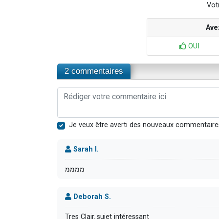
Votr
Ave
OUI
2 commentaires
Je veux être averti des nouveaux commentaire
Sarah I.
ממממ
Deborah S.
Tres Clair..sujet intéressant