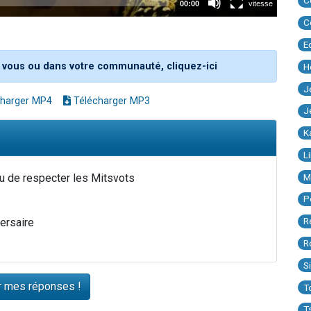
C
C
E
 vous ou dans votre communauté, cliquez-ici
H
J
harger MP4
Télécharger MP3
J
K
L
M
tenu de respecter les Mitsvots
P
R
versaire
R
S
T
T