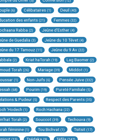
ompte du Omer
Conversion
(5)
(12)
ouple
Célibataires
Deuil
(6)
(1)
(40)
ducation des enfants
Femmes
(21)
(32)
ochaana Rabba
Jeûne d'Esther
(2)
(4)
eûne de Guedalia
Jeûne du 10 Tévet
(3)
(4)
eûne du 17 Tamouz
Jeûne du 9 Av
(11)
(22)
abbala
Kriat haTorah
Lag Baomer
(2)
(19)
(2)
imoud Torah
Mariage
Middot
(26)
(39)
(1)
oussar
Non-Juifs
Pensée Juive
(1)
(6)
(332)
essah
Pourim
Pureté Familiale
(68)
(19)
(5)
elations & Pudeur
Respect des Parents
(5)
(35)
och 'Hodech
Roch Hachana
(1)
(22)
im'hat Torah
Souccot
Techouva
(2)
(39)
(9)
orah féminine
Tou Bichvat
Tsitsit
(1)
(1)
(17)
sniout
Tsédaka
Téfila
(15)
(9)
(247)