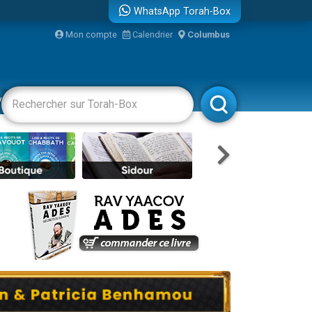
WhatsApp Torah-Box
...
Mon compte
Calendrier
Columbus
vertissements
Livres
Rabbanim
bre