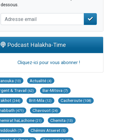
dessous.
Podcast Halakha-Time
Cliquez-ici pour vous abonner !
Hanouka
Actualité
(13)
(4)
rgent & Travail
Bar-Mitsva
(62)
(7)
rakhot
Brit-Mila
Cacheroute
(244)
(12)
(108)
habbath
Chavouot
(471)
(24)
hemirat haLachone
Chemita
(21)
(13)
hiddoukh
Chémini Atseret
(7)
(5)