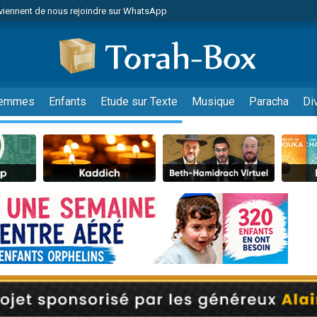
viennent de nous rejoindre sur WhatsApp
es viennent de faire un don pour Reloger Rivka, 6 enfants, victime de violences
es viennent de faire un don pour 1 Journée de Vacances Pour les Enfants
 viennent de demander une bénédiction
viennent de nous rejoindre sur WhatsApp
emmes
Enfants
Etude sur Texte
Musique
Paracha
Di
49 places pour étudier en groupe sur Zoom
nes viennent de faire un don pour Diane, 80 ans, dans un appartement insalu
 donner son Maasser
viennent de nous rejoindre sur WhatsApp
viennent de nous rejoindre sur WhatsApp
es viennent de faire un don pour 5 jours de vacances aux Orphelins
de donner son Maasser
 viennent de demander une bénédiction
viennent de nous rejoindre sur WhatsApp
nnes viennent de faire un don pour Sauvez la jambe de Yohan