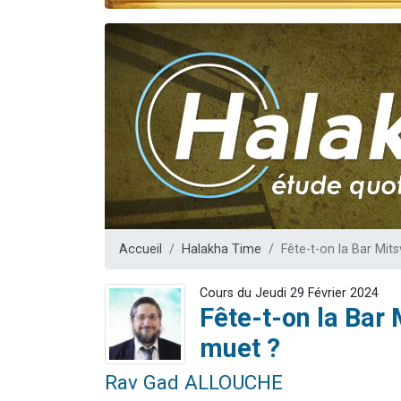
Il reste 
12 nouve
3 personnes 
2 personnes 
2 personnes 
Accueil
Halakha Time
Fête-t-on la Bar Mit
Cours du Jeudi 29 Février 2024
Fête-t-on la Bar 
muet ?
Rav Gad ALLOUCHE