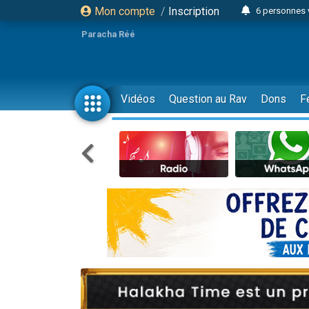
Mon compte
/
Inscription
6 personnes 
4 personn
Paracha Réé
2 personn
17 personnes
4 personnes 
Vidéos
Question au Rav
Dons
F
Il reste 
23 person
Eva vient de
4 personnes 
3 personnes 
3 personn
Odaya vient 
13 personnes
2 personnes 
30 perso