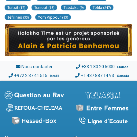
Tsitsit
Tsniout
Tsédaka
Téfila
(17)
(15)
(9)
(247)
Téfilines
Yom Kippour
(33)
(13)
Nous contacter
+33.1.80.20.5000
France
+972.2.37.41.515
+1.437.887.14.93
Israël
Canada