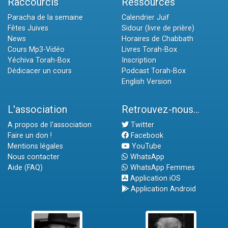
Raccourcis
Ressources
Paracha de la semaine
Calendrier Juif
Fêtes Juives
Sidour (livre de prière)
News
Horaires de Chabbath
Cours Mp3-Vidéo
Livres Torah-Box
Yéchiva Torah-Box
Inscription
Dédicacer un cours
Podcast Torah-Box
English Version
L'association
Retrouvez-nous...
A propos de l'association
Twitter
Faire un don !
Facebook
Mentions légales
YouTube
Nous contacter
WhatsApp
Aide (FAQ)
WhatsApp Femmes
Application iOS
Application Android