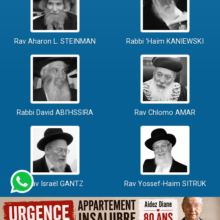
Rav Aharon L. STEINMAN
Rabbi 'Haïm KANIEWSKI
Rabbi David ABI'HSSIRA
Rav Chlomo AMAR
Rav Israël GANTZ
Rav Yossef-Haïm SITRUK