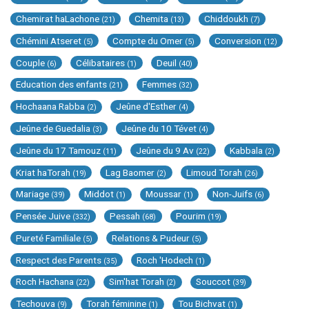
Chemirat haLachone
Chemita
Chiddoukh
(21)
(13)
(7)
Chémini Atseret
Compte du Omer
Conversion
(5)
(5)
(12)
Couple
Célibataires
Deuil
(6)
(1)
(40)
Education des enfants
Femmes
(21)
(32)
Hochaana Rabba
Jeûne d'Esther
(2)
(4)
Jeûne de Guedalia
Jeûne du 10 Tévet
(3)
(4)
Jeûne du 17 Tamouz
Jeûne du 9 Av
Kabbala
(11)
(22)
(2)
Kriat haTorah
Lag Baomer
Limoud Torah
(19)
(2)
(26)
Mariage
Middot
Moussar
Non-Juifs
(39)
(1)
(1)
(6)
Pensée Juive
Pessah
Pourim
(332)
(68)
(19)
Pureté Familiale
Relations & Pudeur
(5)
(5)
Respect des Parents
Roch 'Hodech
(35)
(1)
Roch Hachana
Sim'hat Torah
Souccot
(22)
(2)
(39)
Techouva
Torah féminine
Tou Bichvat
(9)
(1)
(1)