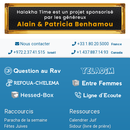
Nous contacter
+33.1.80.20.5000
France
+972.2.37.41.515
+1.437.887.14.93
Israël
Canada
Raccourcis
Ressources
Paracha de la semaine
Calendrier Juif
Fêtes Juives
Sidour (livre de prière)