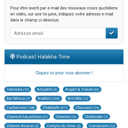
Pour être averti par e-mail des nouveaux cours quotidiens
en vidéo, sur une loi juive, indiquez votre adresse e-mail
dans le champ ci-dessous.
Podcast Halakha-Time
Cliquez-ici pour vous abonner !
'Hanouka
Actualité
Argent & Travail
(13)
(4)
(62)
Bar-Mitsva
Brakhot
Brit-Mila
(7)
(244)
(12)
Cacheroute
Chabbath
Chavouot
(108)
(471)
(24)
Chemirat haLachone
Chemita
Chiddoukh
(21)
(13)
(7)
Chémini Atseret
Compte du Omer
Conversion
(5)
(5)
(12)