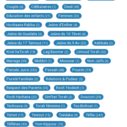
Couple
Célibataires
Deuil
(6)
(1)
(40)
Education des enfants
Femmes
(21)
(32)
Hochaana Rabba
Jeûne d'Esther
(2)
(4)
Jeûne de Guedalia
Jeûne du 10 Tévet
(3)
(4)
Jeûne du 17 Tamouz
Jeûne du 9 Av
Kabbala
(11)
(22)
(2)
Kriat haTorah
Lag Baomer
Limoud Torah
(19)
(2)
(26)
Mariage
Middot
Moussar
Non-Juifs
(39)
(1)
(1)
(6)
Pensée Juive
Pessah
Pourim
(332)
(68)
(19)
Pureté Familiale
Relations & Pudeur
(5)
(5)
Respect des Parents
Roch 'Hodech
(35)
(1)
Roch Hachana
Sim'hat Torah
Souccot
(22)
(2)
(39)
Techouva
Torah féminine
Tou Bichvat
(9)
(1)
(1)
Tsitsit
Tsniout
Tsédaka
Téfila
(17)
(15)
(9)
(247)
Téfilines
Yom Kippour
(33)
(13)