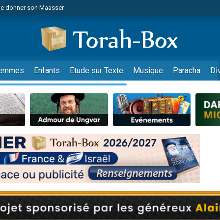
de donner son Maasser
es viennent de faire un don pour 5 jours de vacances aux Orphelins
es viennent de faire un don pour Diane, 80 ans, dans un appartement insalub
viennent de nous rejoindre sur WhatsApp
 viennent de demander une bénédiction
emmes
Enfants
Etude sur Texte
Musique
Paracha
Di
lles musiques dans Torah-Box Music
nnes viennent de faire un don pour Sauvez la jambe de Yohan
49 places pour étudier en groupe sur Zoom
viennent de nous rejoindre sur WhatsApp
viennent de nous rejoindre sur WhatsApp
viennent de nous rejoindre sur WhatsApp
les musiques dans Torah-Box Music
es viennent de faire un don pour Tsédaka : pauvres d'Israel
sion radio : Visions de grandeur n°104 : Le Chabbath et le Birkat Hamazone à 
 viennent de demander une bénédiction