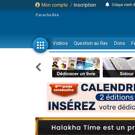
Mon compte
/
Inscription
Odaya vient 
3 personn
Paracha Réé
3 personn
2 personnes 
13 personnes
Vidéos
Question au Rav
Dons
F
12 nouve
30 perso
Il reste 
3 personnes 
2 personnes 
3 personnes 
2 nouvel
8 personn
Nouvelle émis
61 personnes