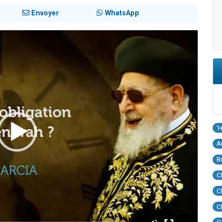
Envoyer
WhatsApp
'
A
B
C
C
C