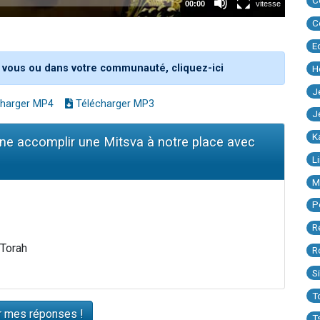
C
C
E
 vous ou dans votre communauté, cliquez-ici
H
J
harger MP4
Télécharger MP3
J
K
nne accomplir une Mitsva à notre place avec
L
M
P
R
 Torah
R
S
T
T