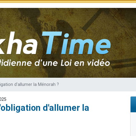
de donner son Maasser
49 places pour étudier en groupe sur Zoom
ent de donner son Maasser
es viennent de faire un don pour 5 enfants déjà orphelins risquent de perdre
viennent de nous rejoindre sur WhatsApp
ligation d'allumer la Ménorah ?
025
'obligation d'allumer la