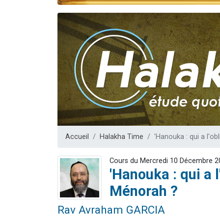
Ariel vient 
Il reste 
Nathaniel vi
6 personn
3 personnes 
Accueil
Halakha Time
'Hanouka : qui a l'ob
Cours du Mercredi 10 Décembre 2
'Hanouka : qui a l
Ménorah ?
Rav Avraham GARCIA