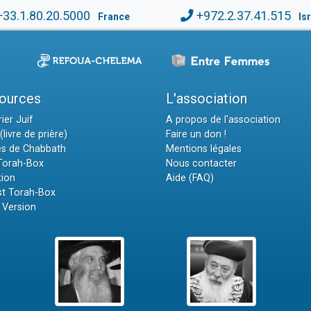
+33.1.80.20.5000
+972.2.37.41.515
France
Is
ources
L'association
ier Juif
A propos de l'association
(livre de prière)
Faire un don !
es de Chabbath
Mentions légales
 Torah-Box
Nous contacter
tion
Aide (FAQ)
t Torah-Box
 Version