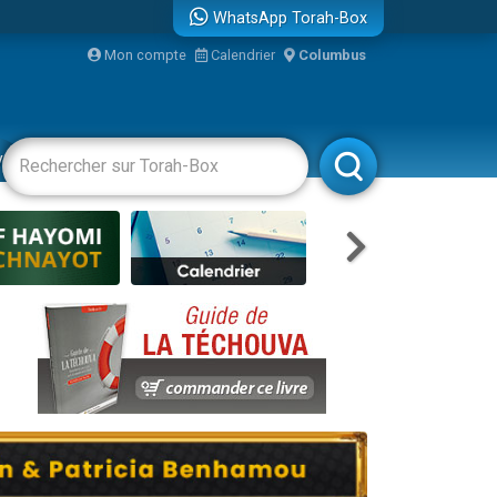
WhatsApp Torah-Box
Mon compte
Calendrier
Columbus
re
vertissements
Livres
Rabbanim
travers le temps