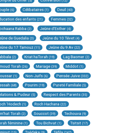
ompte du Omer
Conversion
(5)
(12)
ouple
Célibataires
Deuil
(6)
(1)
(40)
ducation des enfants
Femmes
(21)
(32)
ochaana Rabba
Jeûne d'Esther
(2)
(4)
eûne de Guedalia
Jeûne du 10 Tévet
(3)
(4)
eûne du 17 Tamouz
Jeûne du 9 Av
(11)
(22)
abbala
Kriat haTorah
Lag Baomer
(2)
(19)
(2)
imoud Torah
Mariage
Middot
(26)
(39)
(1)
oussar
Non-Juifs
Pensée Juive
(1)
(6)
(332)
essah
Pourim
Pureté Familiale
(68)
(19)
(5)
elations & Pudeur
Respect des Parents
(5)
(35)
och 'Hodech
Roch Hachana
(1)
(22)
im'hat Torah
Souccot
Techouva
(2)
(39)
(9)
orah féminine
Tou Bichvat
Tsitsit
(1)
(1)
(17)
sniout
Tsédaka
Téfila
(15)
(9)
(247)