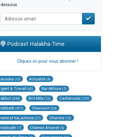
dessous.
Podcast Halakha-Time
Cliquez-ici pour vous abonner !
Hanouka
Actualité
(13)
(4)
rgent & Travail
Bar-Mitsva
(62)
(7)
rakhot
Brit-Mila
Cacheroute
(244)
(12)
(107)
habbath
Chavouot
(471)
(24)
hemirat haLachone
Chemita
(21)
(13)
hiddoukh
Chémini Atseret
(7)
(5)