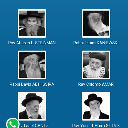
Rav Aharon L. STEINMAN
Rabbi 'Haïm KANIEWSKI
Rabbi David ABI'HSSIRA
Rav Chlomo AMAR
Rav Israël GANTZ
Rav Yossef-Haïm SITRUK