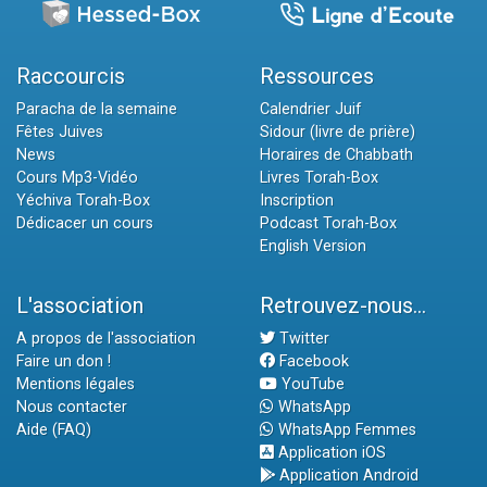
Raccourcis
Ressources
Paracha de la semaine
Calendrier Juif
Fêtes Juives
Sidour (livre de prière)
News
Horaires de Chabbath
Cours Mp3-Vidéo
Livres Torah-Box
Yéchiva Torah-Box
Inscription
Dédicacer un cours
Podcast Torah-Box
English Version
L'association
Retrouvez-nous...
A propos de l'association
Twitter
Faire un don !
Facebook
Mentions légales
YouTube
Nous contacter
WhatsApp
Aide (FAQ)
WhatsApp Femmes
Application iOS
Application Android