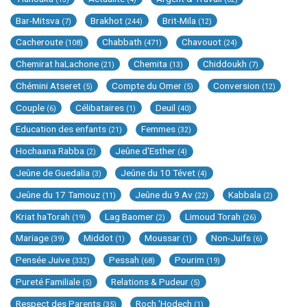
Bar-Mitsva
Brakhot
Brit-Mila
(7)
(244)
(12)
Cacheroute
Chabbath
Chavouot
(108)
(471)
(24)
Chemirat haLachone
Chemita
Chiddoukh
(21)
(13)
(7)
Chémini Atseret
Compte du Omer
Conversion
(5)
(5)
(12)
Couple
Célibataires
Deuil
(6)
(1)
(40)
Education des enfants
Femmes
(21)
(32)
Hochaana Rabba
Jeûne d'Esther
(2)
(4)
Jeûne de Guedalia
Jeûne du 10 Tévet
(3)
(4)
Jeûne du 17 Tamouz
Jeûne du 9 Av
Kabbala
(11)
(22)
(2)
Kriat haTorah
Lag Baomer
Limoud Torah
(19)
(2)
(26)
Mariage
Middot
Moussar
Non-Juifs
(39)
(1)
(1)
(6)
Pensée Juive
Pessah
Pourim
(332)
(68)
(19)
Pureté Familiale
Relations & Pudeur
(5)
(5)
Respect des Parents
Roch 'Hodech
(35)
(1)