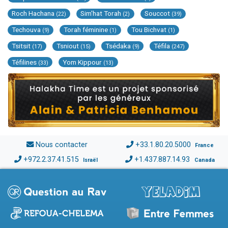
Roch Hachana
Sim'hat Torah
Souccot
(22)
(2)
(39)
Techouva
Torah féminine
Tou Bichvat
(9)
(1)
(1)
Tsitsit
Tsniout
Tsédaka
Téfila
(17)
(15)
(9)
(247)
Téfilines
Yom Kippour
(33)
(13)
Nous contacter
+33.1.80.20.5000
France
+972.2.37.41.515
+1.437.887.14.93
Israël
Canada