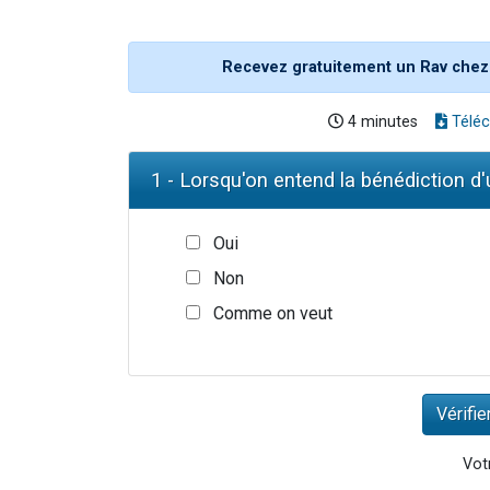
Recevez gratuitement un Rav chez
4 minutes
Téléc
1 - Lorsqu'on entend la bénédiction d
Oui
Non
Comme on veut
Votr