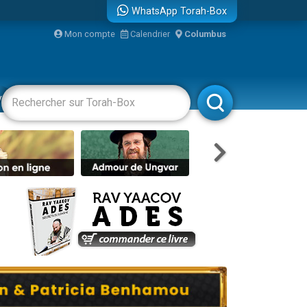
WhatsApp Torah-Box
bre
Mon compte
Calendrier
Columbus
...
vertissements
Livres
Rabbanim