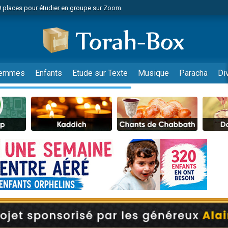
49 places pour étudier en groupe sur Zoom
nes viennent de faire un don pour Diane, 80 ans, dans un appartement insalu
viennent de nous rejoindre sur WhatsApp
viennent de nous rejoindre sur WhatsApp
es viennent de faire un don pour Reloger Rivka, 6 enfants, victime de violences
emmes
Enfants
Etude sur Texte
Musique
Paracha
Di
es viennent de faire un don pour 1 Journée de Vacances Pour les Enfants
 viennent de demander une bénédiction
viennent de nous rejoindre sur WhatsApp
49 places pour étudier en groupe sur Zoom
 donner son Maasser
viennent de nous rejoindre sur WhatsApp
viennent de nous rejoindre sur WhatsApp
de donner son Maasser
es viennent de faire un don pour 5 jours de vacances aux Orphelins
viennent de nous rejoindre sur WhatsApp