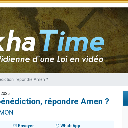
 viennent de demander une bénédiction
nnes viennent de faire un don pour Sauvez la jambe de Yohan
49 places pour étudier en groupe sur Zoom
lles musiques dans Torah-Box Music
 viennent de demander une bénédiction
diction, répondre Amen ?
 2025
bénédiction, répondre Amen ?
IMON
Envoyer
WhatsApp