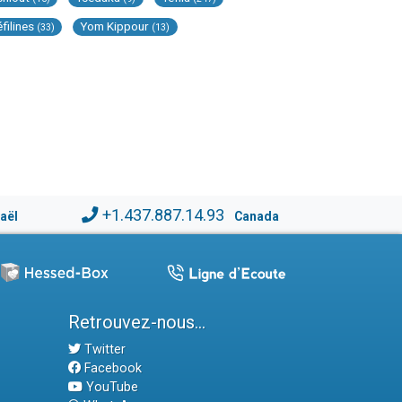
éfilines
Yom Kippour
(33)
(13)
+1.437.887.14.93
raël
Canada
Retrouvez-nous...
Twitter
Facebook
YouTube