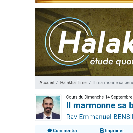
13 personnes
30 perso
Il reste 
12 nouve
29 personnes
Accueil
Halakha Time
Il marmonne sa béné
Cours du Dimanche 14 Septembre
Il marmonne sa 
Rav Emmanuel BENS
Commenter
Imprimer