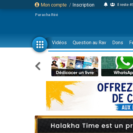
Mon compte
/
Inscription
Il reste 
16 person
Paracha Réé
2 personnes 
6 personnes 
4 personn
Vidéos
Question au Rav
Dons
F
2 personn
17 personnes
4 personnes 
Il reste 
Eva vient de
4 personnes 
3 personnes 
Odaya vient 
3 personn
2 personnes 