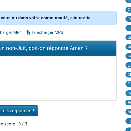
C
C
 vous ou dans votre communauté, cliquez-ici
E
H
harger MP4
Télécharger MP3
J
J
'un non-Juif, doit-on répondre Amen ?
K
L
M
P
R
R
S
T
e score : 0 / 3
T