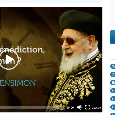
'
A
B
C
C
C