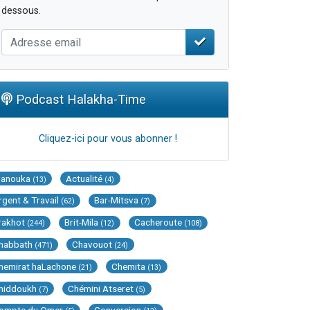
dessous.
Podcast Halakha-Time
Cliquez-ici pour vous abonner !
Hanouka
Actualité
(13)
(4)
rgent & Travail
Bar-Mitsva
(62)
(7)
rakhot
Brit-Mila
Cacheroute
(244)
(12)
(108)
habbath
Chavouot
(471)
(24)
hemirat haLachone
Chemita
(21)
(13)
hiddoukh
Chémini Atseret
(7)
(5)