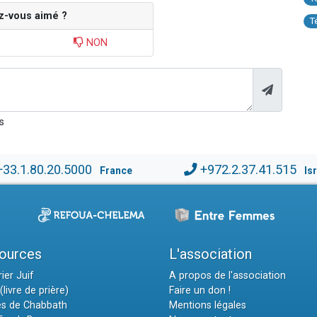
z-vous aimé ?
T
NON
s
+33.1.80.20.5000
+972.2.37.41.515
France
Is
ources
L'association
ier Juif
A propos de l'association
(livre de prière)
Faire un don !
es de Chabbath
Mentions légales