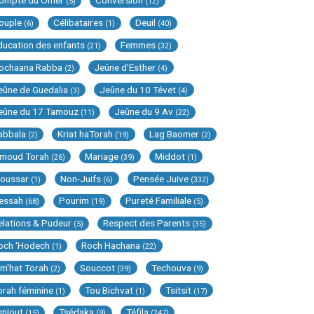
ompte du Omer
Conversion
(5)
(12)
ouple
Célibataires
Deuil
(6)
(1)
(40)
ducation des enfants
Femmes
(21)
(32)
ochaana Rabba
Jeûne d'Esther
(2)
(4)
eûne de Guedalia
Jeûne du 10 Tévet
(3)
(4)
eûne du 17 Tamouz
Jeûne du 9 Av
(11)
(22)
abbala
Kriat haTorah
Lag Baomer
(2)
(19)
(2)
imoud Torah
Mariage
Middot
(26)
(39)
(1)
oussar
Non-Juifs
Pensée Juive
(1)
(6)
(332)
essah
Pourim
Pureté Familiale
(68)
(19)
(5)
elations & Pudeur
Respect des Parents
(5)
(35)
och 'Hodech
Roch Hachana
(1)
(22)
im'hat Torah
Souccot
Techouva
(2)
(39)
(9)
orah féminine
Tou Bichvat
Tsitsit
(1)
(1)
(17)
sniout
Tsédaka
Téfila
(15)
(9)
(247)