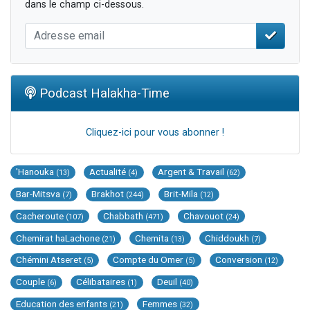
dans le champ ci-dessous.
Podcast Halakha-Time
Cliquez-ici pour vous abonner !
'Hanouka
Actualité
Argent & Travail
(13)
(4)
(62)
Bar-Mitsva
Brakhot
Brit-Mila
(7)
(244)
(12)
Cacheroute
Chabbath
Chavouot
(107)
(471)
(24)
Chemirat haLachone
Chemita
Chiddoukh
(21)
(13)
(7)
Chémini Atseret
Compte du Omer
Conversion
(5)
(5)
(12)
Couple
Célibataires
Deuil
(6)
(1)
(40)
Education des enfants
Femmes
(21)
(32)