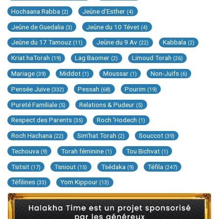
Hochaana Rabba
Jeûne d'Esther
(2)
(4)
Jeûne de Guedalia
Jeûne du 10 Tévet
(3)
(4)
Jeûne du 17 Tamouz
Jeûne du 9 Av
Kabbala
(11)
(22)
(2)
Kriat haTorah
Lag Baomer
Limoud Torah
(19)
(2)
(26)
Mariage
Middot
Moussar
Non-Juifs
(39)
(1)
(1)
(6)
Pensée Juive
Pessah
Pourim
(332)
(68)
(19)
Pureté Familiale
Relations & Pudeur
(5)
(5)
Respect des Parents
Roch 'Hodech
(35)
(1)
Roch Hachana
Sim'hat Torah
Souccot
(22)
(2)
(39)
Techouva
Torah féminine
Tou Bichvat
(9)
(1)
(1)
Tsitsit
Tsniout
Tsédaka
Téfila
(17)
(15)
(9)
(247)
Téfilines
Yom Kippour
(33)
(13)