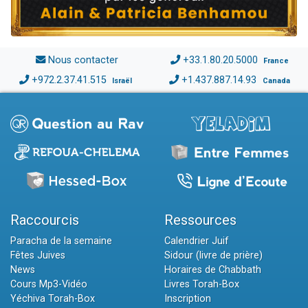
Nous contacter
+33.1.80.20.5000
France
+972.2.37.41.515
+1.437.887.14.93
Israël
Canada
Raccourcis
Ressources
Paracha de la semaine
Calendrier Juif
Fêtes Juives
Sidour (livre de prière)
News
Horaires de Chabbath
Cours Mp3-Vidéo
Livres Torah-Box
Yéchiva Torah-Box
Inscription