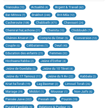
'Hanouka
Actualité
Argent & Travail
(13)
(4)
(62)
Bar-Mitsva
Brakhot
Brit-Mila
(7)
(244)
(12)
Cacheroute
Chabbath
Chavouot
(108)
(471)
(24)
Chemirat haLachone
Chemita
Chiddoukh
(21)
(13)
(7)
Chémini Atseret
Compte du Omer
Conversion
(5)
(5)
(12)
Couple
Célibataires
Deuil
(6)
(1)
(40)
Education des enfants
Femmes
(21)
(32)
Hochaana Rabba
Jeûne d'Esther
(2)
(4)
Jeûne de Guedalia
Jeûne du 10 Tévet
(3)
(4)
Jeûne du 17 Tamouz
Jeûne du 9 Av
Kabbala
(11)
(22)
(2)
Kriat haTorah
Lag Baomer
Limoud Torah
(19)
(2)
(26)
Mariage
Middot
Moussar
Non-Juifs
(39)
(1)
(1)
(6)
Pensée Juive
Pessah
Pourim
(332)
(68)
(19)
Pureté Familiale
Relations & Pudeur
(5)
(5)