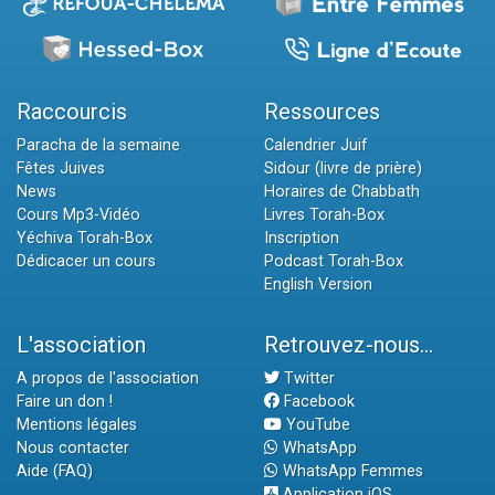
Raccourcis
Ressources
Paracha de la semaine
Calendrier Juif
Fêtes Juives
Sidour (livre de prière)
News
Horaires de Chabbath
Cours Mp3-Vidéo
Livres Torah-Box
Yéchiva Torah-Box
Inscription
Dédicacer un cours
Podcast Torah-Box
English Version
L'association
Retrouvez-nous...
A propos de l'association
Twitter
Faire un don !
Facebook
Mentions légales
YouTube
Nous contacter
WhatsApp
Aide (FAQ)
WhatsApp Femmes
Application iOS