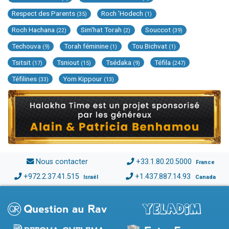
Respect des Parents
Roch 'Hodech
(35)
(1)
Roch Hachana
Sim'hat Torah
Souccot
(22)
(2)
(39)
Techouva
Torah féminine
Tou Bichvat
(9)
(1)
(1)
Tsitsit
Tsniout
Tsédaka
Téfila
(17)
(15)
(9)
(247)
Téfilines
Yom Kippour
(33)
(13)
Nous contacter
+33.1.80.20.5000
France
+972.2.37.41.515
+1.437.887.14.93
Israël
Canada