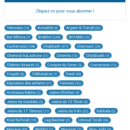
Cliquez-ici pour vous abonner !
'Hanouka
Actualité
Argent & Travail
(13)
(4)
(62)
Bar-Mitsva
Brakhot
Brit-Mila
(7)
(245)
(12)
Cacheroute
Chabbath
Chavouot
(108)
(471)
(24)
Chemirat haLachone
Chemita
Chiddoukh
(21)
(13)
(7)
Chémini Atseret
Compte du Omer
Conversion
(5)
(5)
(12)
Couple
Célibataires
Deuil
(6)
(1)
(40)
Education des enfants
Femmes
(21)
(32)
Hochaana Rabba
Jeûne d'Esther
(2)
(4)
Jeûne de Guedalia
Jeûne du 10 Tévet
(3)
(4)
Jeûne du 17 Tamouz
Jeûne du 9 Av
Kabbala
(11)
(22)
(2)
Kriat haTorah
Lag Baomer
Limoud Torah
(19)
(2)
(26)
Mariage
Middot
Moussar
Non-Juifs
(39)
(1)
(1)
(6)