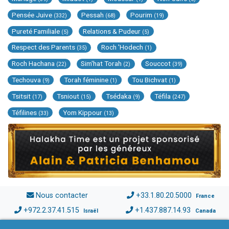
Pensée Juive
Pessah
Pourim
(332)
(68)
(19)
Pureté Familiale
Relations & Pudeur
(5)
(5)
Respect des Parents
Roch 'Hodech
(35)
(1)
Roch Hachana
Sim'hat Torah
Souccot
(22)
(2)
(39)
Techouva
Torah féminine
Tou Bichvat
(9)
(1)
(1)
Tsitsit
Tsniout
Tsédaka
Téfila
(17)
(15)
(9)
(247)
Téfilines
Yom Kippour
(33)
(13)
Nous contacter
+33.1.80.20.5000
France
+972.2.37.41.515
+1.437.887.14.93
Israël
Canada