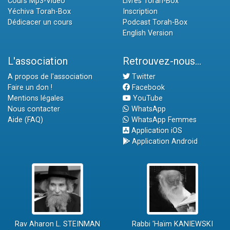
Cours Mp3-Vidéo
Livres Torah-Box
Yéchiva Torah-Box
Inscription
Dédicacer un cours
Podcast Torah-Box
English Version
L'association
Retrouvez-nous...
A propos de l'association
Twitter
Faire un don !
Facebook
Mentions légales
YouTube
Nous contacter
WhatsApp
Aide (FAQ)
WhatsApp Femmes
Application iOS
Application Android
Rav Aharon L. STEINMAN
Rabbi 'Haïm KANIEWSKI