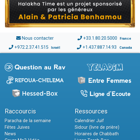
Nous contacter
+33.1.80.20.5000
France
+972.2.37.41.515
+1.437.887.14.93
Israël
Canada
Raccourcis
Ressources
Paracha de la semaine
Calendrier Juif
Fêtes Juives
Sidour (livre de prière)
News
Horaires de Chabbath