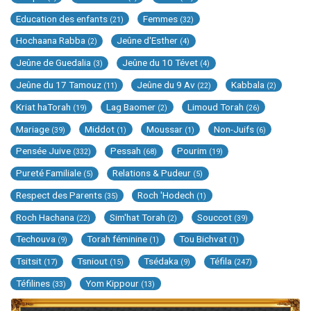
Education des enfants
Femmes
(21)
(32)
Hochaana Rabba
Jeûne d'Esther
(2)
(4)
Jeûne de Guedalia
Jeûne du 10 Tévet
(3)
(4)
Jeûne du 17 Tamouz
Jeûne du 9 Av
Kabbala
(11)
(22)
(2)
Kriat haTorah
Lag Baomer
Limoud Torah
(19)
(2)
(26)
Mariage
Middot
Moussar
Non-Juifs
(39)
(1)
(1)
(6)
Pensée Juive
Pessah
Pourim
(332)
(68)
(19)
Pureté Familiale
Relations & Pudeur
(5)
(5)
Respect des Parents
Roch 'Hodech
(35)
(1)
Roch Hachana
Sim'hat Torah
Souccot
(22)
(2)
(39)
Techouva
Torah féminine
Tou Bichvat
(9)
(1)
(1)
Tsitsit
Tsniout
Tsédaka
Téfila
(17)
(15)
(9)
(247)
Téfilines
Yom Kippour
(33)
(13)