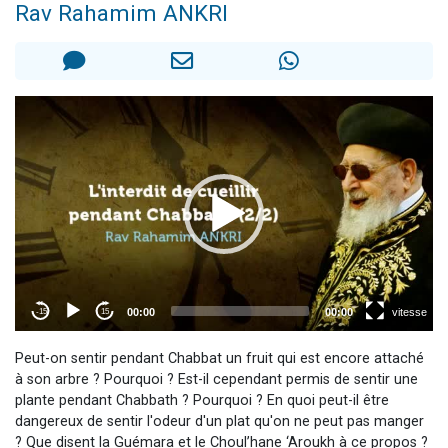
Rav Rahamim ANKRI
Il reste 49 places pour étudier en groupe sur Zoom
12 nouvelles musiques dans Torah-Box Music
3 personnes viennent de nous rejoindre sur WhatsApp
2 personnes viennent de nous rejoindre sur WhatsApp
2 personnes viennent de nous rejoindre sur WhatsApp
Peut-on sentir pendant Chabbat un fruit qui est encore attaché
à son arbre ? Pourquoi ? Est-il cependant permis de sentir une
plante pendant Chabbath ? Pourquoi ? En quoi peut-il être
dangereux de sentir l'odeur d'un plat qu'on ne peut pas manger
? Que disent la Guémara et le Choul’hane ‘Aroukh à ce propos ?