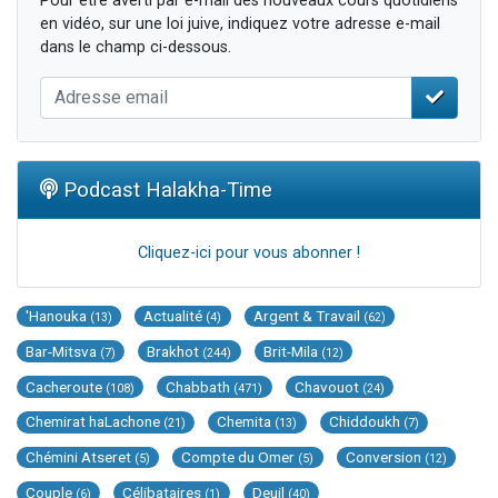
Pour être averti par e-mail des nouveaux cours quotidiens
en vidéo, sur une loi juive, indiquez votre adresse e-mail
dans le champ ci-dessous.
Podcast Halakha-Time
Cliquez-ici pour vous abonner !
'Hanouka
Actualité
Argent & Travail
(13)
(4)
(62)
Bar-Mitsva
Brakhot
Brit-Mila
(7)
(244)
(12)
Cacheroute
Chabbath
Chavouot
(108)
(471)
(24)
Chemirat haLachone
Chemita
Chiddoukh
(21)
(13)
(7)
Chémini Atseret
Compte du Omer
Conversion
(5)
(5)
(12)
Couple
Célibataires
Deuil
(6)
(1)
(40)