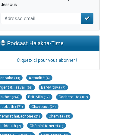
dessous.
Podcast Halakha-Time
Cliquez-ici pour vous abonner !
Hanouka
Actualité
(13)
(4)
rgent & Travail
Bar-Mitsva
(62)
(7)
rakhot
Brit-Mila
Cacheroute
(244)
(12)
(107)
habbath
Chavouot
(471)
(24)
hemirat haLachone
Chemita
(21)
(13)
hiddoukh
Chémini Atseret
(7)
(5)