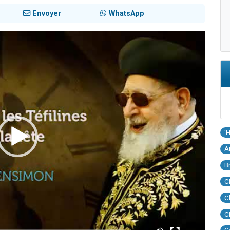
Envoyer
WhatsApp
'
A
B
C
C
C