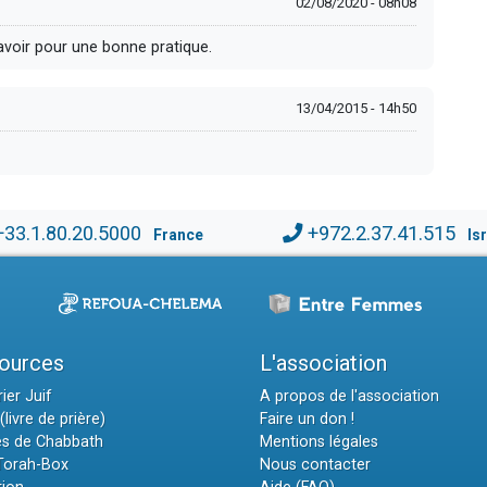
02/08/2020 - 08h08
savoir pour une bonne pratique.
13/04/2015 - 14h50
+33.1.80.20.5000
+972.2.37.41.515
France
Is
ources
L'association
ier Juif
A propos de l'association
(livre de prière)
Faire un don !
es de Chabbath
Mentions légales
 Torah-Box
Nous contacter