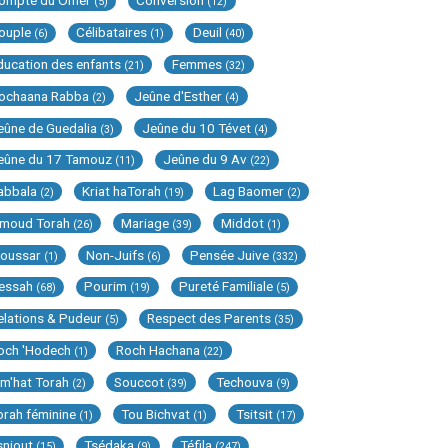
ompte du Omer
Conversion
(5)
(12)
ouple
Célibataires
Deuil
(6)
(1)
(40)
ducation des enfants
Femmes
(21)
(32)
ochaana Rabba
Jeûne d'Esther
(2)
(4)
eûne de Guedalia
Jeûne du 10 Tévet
(3)
(4)
eûne du 17 Tamouz
Jeûne du 9 Av
(11)
(22)
abbala
Kriat haTorah
Lag Baomer
(2)
(19)
(2)
imoud Torah
Mariage
Middot
(26)
(39)
(1)
oussar
Non-Juifs
Pensée Juive
(1)
(6)
(332)
essah
Pourim
Pureté Familiale
(68)
(19)
(5)
elations & Pudeur
Respect des Parents
(5)
(35)
och 'Hodech
Roch Hachana
(1)
(22)
im'hat Torah
Souccot
Techouva
(2)
(39)
(9)
orah féminine
Tou Bichvat
Tsitsit
(1)
(1)
(17)
sniout
Tsédaka
Téfila
(15)
(9)
(247)