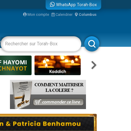
WhatsApp Torah-Box
Mon compte
Calendrier
Columbus
re
vertissements
Livres
Rabbanim
travers le temps