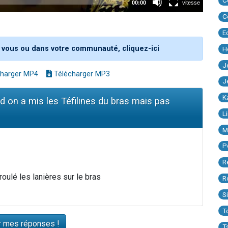
C
C
E
 vous ou dans votre communauté, cliquez-ici
H
J
harger MP4
Télécharger MP3
J
K
 on a mis les Téfilines du bras mais pas
L
M
P
R
oulé les lanières sur le bras
R
S
T
T