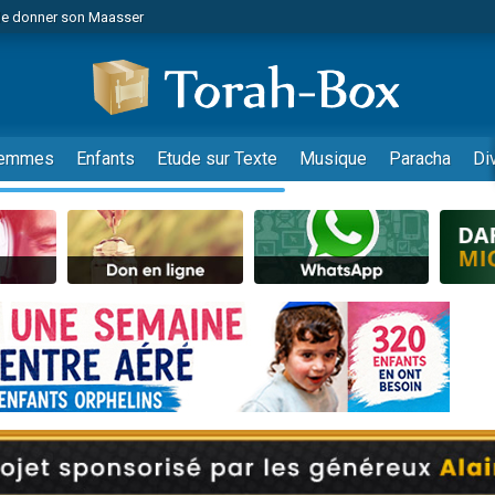
de donner son Maasser
es viennent de faire un don pour 5 jours de vacances aux Orphelins
es viennent de faire un don pour Diane, 80 ans, dans un appartement insalub
viennent de nous rejoindre sur WhatsApp
 viennent de demander une bénédiction
emmes
Enfants
Etude sur Texte
Musique
Paracha
Di
lles musiques dans Torah-Box Music
nnes viennent de faire un don pour Sauvez la jambe de Yohan
49 places pour étudier en groupe sur Zoom
viennent de nous rejoindre sur WhatsApp
viennent de nous rejoindre sur WhatsApp
viennent de nous rejoindre sur WhatsApp
les musiques dans Torah-Box Music
es viennent de faire un don pour Tsédaka : pauvres d'Israel
sion radio : Visions de grandeur n°104 : Le Chabbath et le Birkat Hamazone à 
 viennent de demander une bénédiction