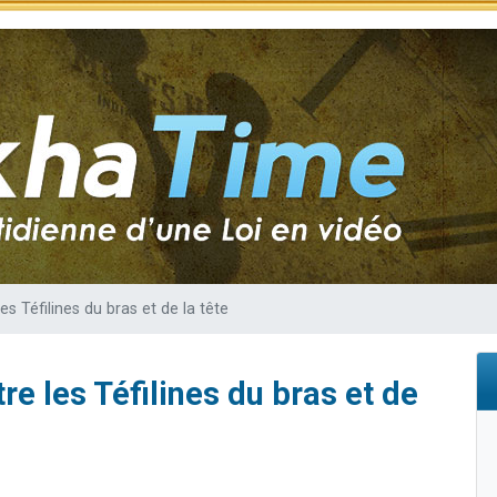
de donner son Maasser
49 places pour étudier en groupe sur Zoom
ent de donner son Maasser
es viennent de faire un don pour 5 enfants déjà orphelins risquent de perdre
viennent de nous rejoindre sur WhatsApp
es Téfilines du bras et de la tête
re les Téfilines du bras et de