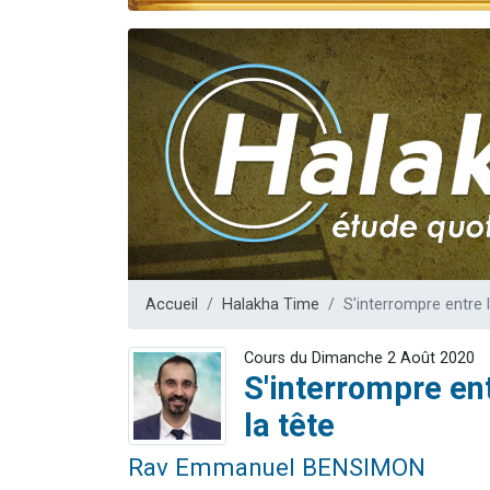
Ariel vient 
Il reste 
Nathaniel vi
6 personn
3 personnes 
Accueil
Halakha Time
S'interrompre entre l
Cours du Dimanche 2 Août 2020
S'interrompre ent
la tête
Rav Emmanuel BENSIMON