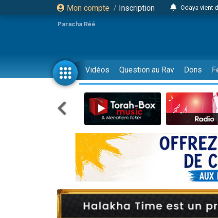
Mon compte
/
Inscription
Odaya vient 
3 personn
Paracha Réé
3 personn
2 personnes 
13 personnes
Vidéos
Question au Rav
Dons
F
12 nouve
30 perso
Il reste 
3 personnes 
2 personnes 
3 personnes 
2 nouvel
8 personn
Nouvelle émis
61 personnes